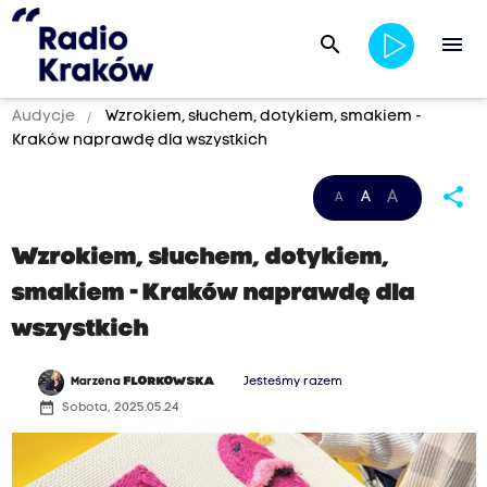
search
menu
Audycje
Wzrokiem, słuchem, dotykiem, smakiem -
Kraków naprawdę dla wszystkich
share
A
A
A
Wzrokiem, słuchem, dotykiem,
smakiem - Kraków naprawdę dla
wszystkich
Marzena
FLORKOWSKA
Jesteśmy razem
date_range
Sobota, 2025.05.24