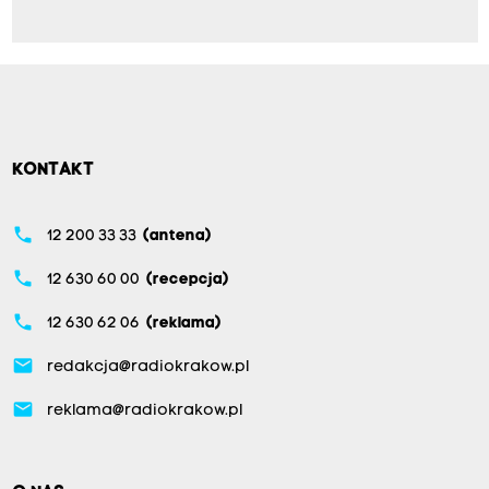
KONTAKT
phone
12 200 33 33
(antena)
phone
12 630 60 00
(recepcja)
phone
12 630 62 06
(reklama)
email
redakcja@radiokrakow.pl
email
reklama@radiokrakow.pl