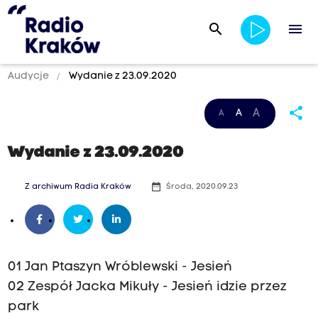
search
menu
Audycje
Wydanie z 23.09.2020
share
A
A
A
Wydanie z 23.09.2020
date_range
Z archiwum Radia Kraków
Środa, 2020.09.23
01 Jan Ptaszyn Wróblewski - Jesień
02 Zespół Jacka Mikuły - Jesień idzie przez
park