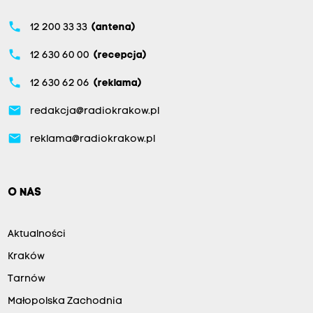
phone
12 200 33 33
(antena)
phone
12 630 60 00
(recepcja)
phone
12 630 62 06
(reklama)
email
redakcja@radiokrakow.pl
email
reklama@radiokrakow.pl
O NAS
Aktualności
Kraków
Tarnów
Małopolska Zachodnia