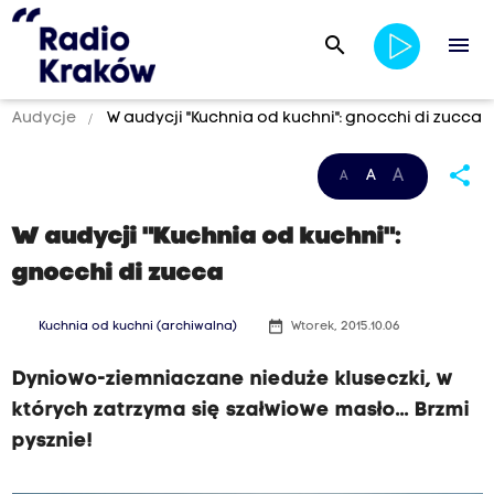
search
menu
Audycje
W audycji "Kuchnia od kuchni": gnocchi di zucca
share
A
A
A
W audycji "Kuchnia od kuchni":
gnocchi di zucca
date_range
Kuchnia od kuchni (archiwalna)
Wtorek, 2015.10.06
Dyniowo-ziemniaczane nieduże kluseczki, w
których zatrzyma się szałwiowe masło... Brzmi
pysznie!