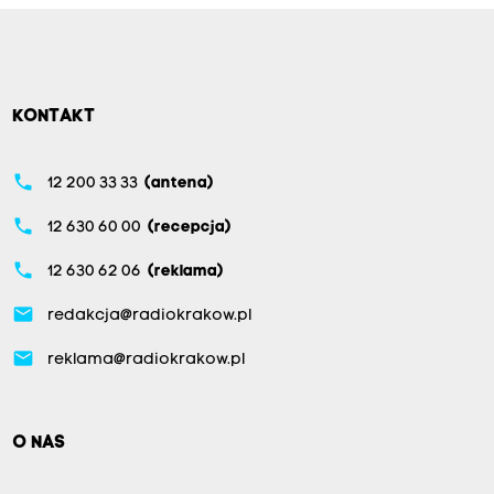
KONTAKT
phone
12 200 33 33
(antena)
phone
12 630 60 00
(recepcja)
phone
12 630 62 06
(reklama)
email
redakcja@radiokrakow.pl
email
reklama@radiokrakow.pl
O NAS