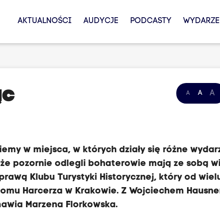
AKTUALNOŚCI
AUDYCJE
PODCASTY
WYDARZE
ąc
A
A
A
ziemy w miejsca, w których działy się różne wydar
 że pozornie odlegli bohaterowie mają ze sobą w
rawą Klubu Turystyki Historycznej, który od wielu
 Domu Harcerza w Krakowie. Z Wojciechem Hausn
mawia Marzena Florkowska.