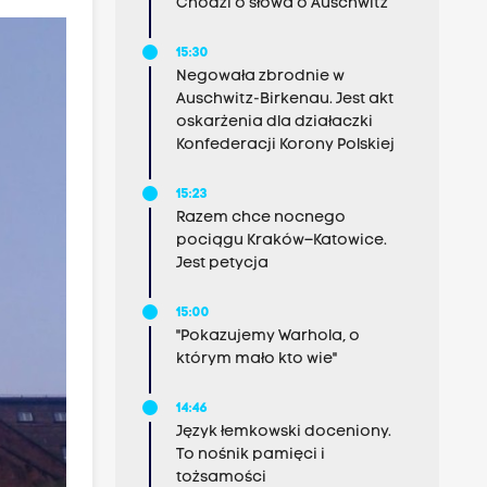
Chodzi o słowa o Auschwitz
15:30
Negowała zbrodnie w
Auschwitz-Birkenau. Jest akt
oskarżenia dla działaczki
Konfederacji Korony Polskiej
15:23
Razem chce nocnego
pociągu Kraków–Katowice.
Jest petycja
15:00
"Pokazujemy Warhola, o
którym mało kto wie"
14:46
Język łemkowski doceniony.
To nośnik pamięci i
tożsamości