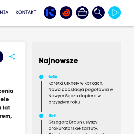
NIA
KONTAKT
share
Najnowsze
16:58
Karetki utknęły w korkach.
Nowa podstacja pogotowia w
zenia
Nowym Sączu dopiero w
iele
przyszłym roku
 lat
erem,
15:41
Grzegorz Braun usłyszy
prokuratorskie zarzuty.