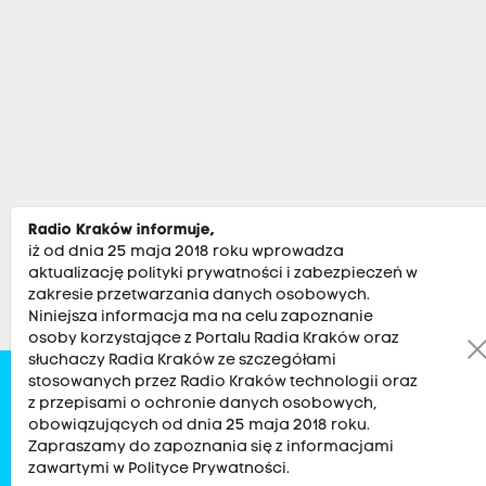
Radio Kraków informuje,
iż od dnia 25 maja 2018 roku wprowadza
aktualizację polityki prywatności i zabezpieczeń w
zakresie przetwarzania danych osobowych.
Niniejsza informacja ma na celu zapoznanie
osoby korzystające z Portalu Radia Kraków oraz
słuchaczy Radia Kraków ze szczegółami
stosowanych przez Radio Kraków technologii oraz
Zobacz
Kultura
Sport
Muzyka
Audycje
Po
z przepisami o ochronie danych osobowych,
obowiązujących od dnia 25 maja 2018 roku.
Zapraszamy do zapoznania się z informacjami
RADIO KRAKÓW SA. Aleja Juliusza Słowackiego 22, 30-007
zawartymi w Polityce Prywatności.