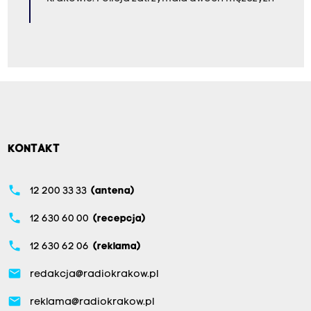
KONTAKT
phone
12 200 33 33
(antena)
phone
12 630 60 00
(recepcja)
phone
12 630 62 06
(reklama)
email
redakcja@radiokrakow.pl
email
reklama@radiokrakow.pl