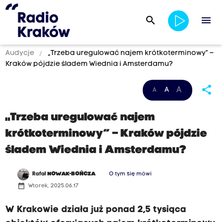
search
menu
Audycje
„Trzeba uregulować najem krótkoterminowy” –
Kraków pójdzie śladem Wiednia i Amsterdamu?
share
A
A
A
„Trzeba uregulować najem
krótkoterminowy” – Kraków pójdzie
śladem Wiednia i Amsterdamu?
Rafał
NOWAK-BOŃCZA
O tym się mówi
date_range
Wtorek, 2025.06.17
W Krakowie działa już ponad 2,5 tysiąca