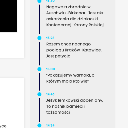
15:30
Negowała zbrodnie w
Auschwitz-Birkenau. Jest akt
oskarżenia dla działaczki
Konfederacji Korony Polskiej
15:23
Razem chce nocnego
pociągu Kraków–Katowice.
Jest petycja
15:00
"Pokazujemy Warhola, o
którym mało kto wie"
14:46
Język łemkowski doceniony.
To nośnik pamięci i
tożsamości
14:34
ryce