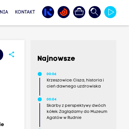
NIA
KONTAKT
share
Najnowsze
e
00:06
Krzeszowice: Cisza, historia i
cień dawnego uzdrowiska
00:04
Skarby z perspektywy dwóch
kółek: Zaglądamy do Muzeum
Agatów w Rudnie
ie