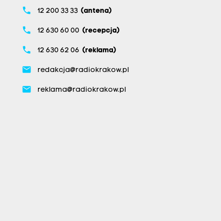
phone
12 200 33 33
(antena)
phone
12 630 60 00
(recepcja)
phone
12 630 62 06
(reklama)
email
redakcja@radiokrakow.pl
email
reklama@radiokrakow.pl