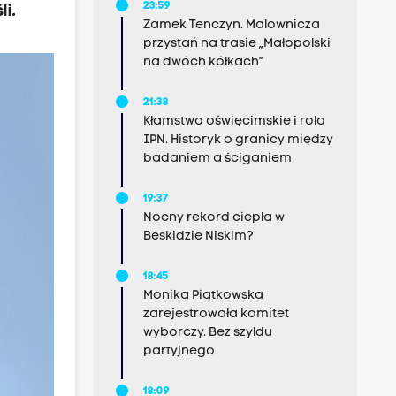
23:59
i.
Zamek Tenczyn. Malownicza
przystań na trasie „Małopolski
na dwóch kółkach”
21:38
Kłamstwo oświęcimskie i rola
IPN. Historyk o granicy między
badaniem a ściganiem
19:37
Nocny rekord ciepła w
Beskidzie Niskim?
18:45
Monika Piątkowska
zarejestrowała komitet
wyborczy. Bez szyldu
partyjnego
18:09