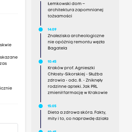
Łemkowski dom –
architektura zapomnianej
tożsamości
14:09
Znaleziska archeologiczne
nie opóźnią remontu węzła
oskwie
Bagatela
m skazane
10:45
czas
Kraków prof. Agnieszki
Chłosty-Sikorskiej - Służba
zdrowia - odc. 8. - Zniknęły
rodzinne apteki. Jak PRL
icznie
zmienił farmację w Krakowie
15:05
Dieta a zdrowa skóra. Fakty,
mity i to, co naprawdę działa