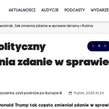
AKTUALNOŚCI
AUDYCJE
PODCASTY
WYDARZE
iatrak. Jak zmienia zdanie w sprawie Ukrainy i Putina
olityczny
A
A
A
enia zdanie w sprawi
date_range
zczerka, czyli podróże po Europie B
Piątek, 2025.10.24
 Donald Trump tak często zmieniał zdanie w spraw