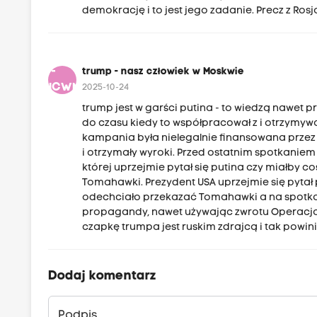
demokrację i to jest jego zadanie. Precz z Ros
T-
trump - nasz człowiek w Moskwie
NCWM
2025-10-24
trump jest w garści putina - to wiedzą nawet 
do czasu kiedy to współpracował z i otrzymyw
kampania była nielegalnie finansowana przez 
i otrzymały wyroki. Przed ostatnim spotkanie
której uprzejmie pytał się putina czy miałby c
Tomahawki. Prezydent USA uprzejmie się pytał 
odechciało przekazać Tomahawki a na spotkani
propagandy, nawet używając zwrotu Operacja S
czapkę trumpa jest ruskim zdrajcą i tak powin
Dodaj komentarz
Podpis