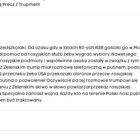
ją Precz z Trupmem
przedszkolaki. Od czasu gdy w latach 80-ych KGB gościło go w M
ał pomoc od rosyjskich służb żeby wygrać wybory. Nawet jego
rosyjskie podmioty i współwinne osoby zostały w związku z ty
m z Zelenskim trump miał rozmowę telefoniczną w putinem, pod
oś przeciwko żeby USA przekazało obronie przeciw-rosyjskiej
putina o pozwolenie! Oczywiście po tej rozmowie trumpowi się
u z Zelenskim słowo w słowo powtarzał przekaz rosyjskiej
pecjalna zamiast wojna. Każdy kto na terenie Polski nosi publ
ien być traktowany.