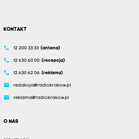
KONTAKT
phone
12 200 33 33
(antena)
phone
12 630 60 00
(recepcja)
phone
12 630 62 06
(reklama)
email
redakcja@radiokrakow.pl
email
reklama@radiokrakow.pl
O NAS