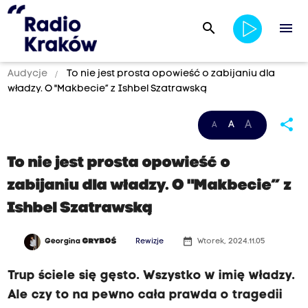
search
menu
Audycje
To nie jest prosta opowieść o zabijaniu dla
władzy. O "Makbecie” z Ishbel Szatrawską
share
A
A
A
To nie jest prosta opowieść o
zabijaniu dla władzy. O "Makbecie” z
Ishbel Szatrawską
date_range
Georgina
GRYBOŚ
Rewizje
Wtorek, 2024.11.05
Trup ściele się gęsto. Wszystko w imię władzy.
Ale czy to na pewno cała prawda o tragedii