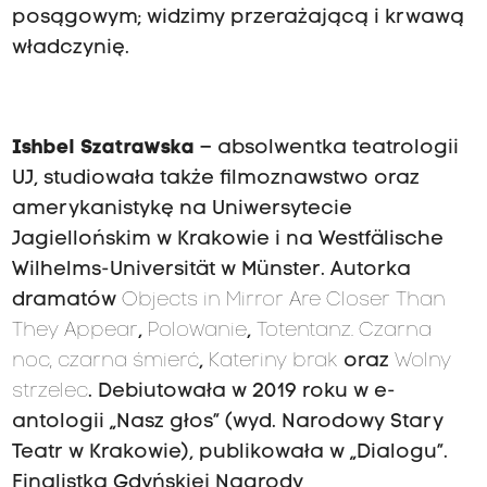
posągowym; widzimy przerażającą i krwawą
władczynię.
Ishbel Szatrawska
– absolwentka teatrologii
UJ, studiowała także filmoznawstwo oraz
amerykanistykę na Uniwersytecie
Jagiellońskim w Krakowie i na Westfälische
Wilhelms-Universität w Münster. Autorka
dramatów
Objects in Mirror Are Closer Than
They Appear
,
Polowanie
,
Totentanz.
Czarna
noc, czarna śmierć
,
Kateriny brak
oraz
Wolny
strzelec
. Debiutowała w 2019 roku w e-
antologii „Nasz głos” (wyd. Narodowy Stary
Teatr w Krakowie), publikowała w „Dialogu”.
Finalistka Gdyńskiej Nagrody