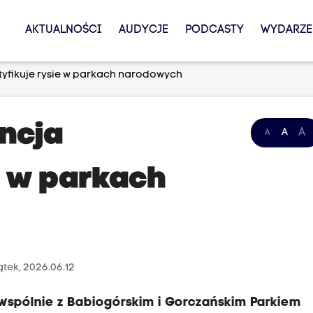
AKTUALNOŚCI
AUDYCJE
PODCASTY
WYDARZE
tyfikuje rysie w parkach narodowych
encja
A
A
A
e w parkach
ątek, 2026.06.12
wspólnie z Babiogórskim i Gorczańskim Parkiem