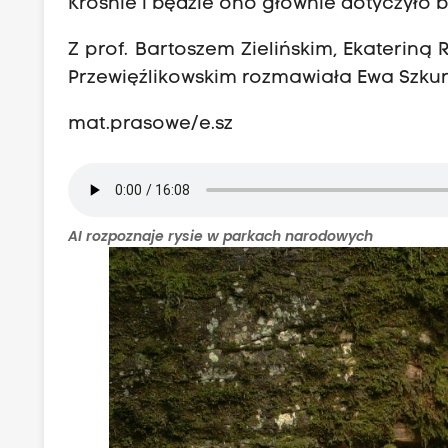
Krośnie i będzie ono głównie dotyczyło 
Z prof. Bartoszem Zielińskim, Ekateriną
Przewięźlikowskim rozmawiała Ewa Szkur
mat.prasowe/e.sz
AI rozpoznaje rysie w parkach narodowych