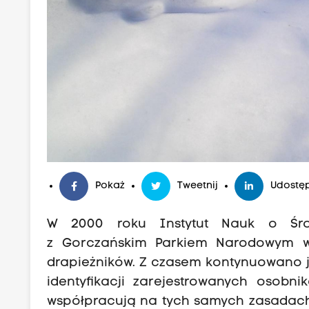
Pokaż
Tweetnij
Udostęp
W 2000 roku Instytut Nauk o Środo
z Gorczańskim Parkiem Narodowym w
drapieżników. Z czasem kontynuowano j
identyfikacji zarejestrowanych osobn
współpracują na tych samych zasadac