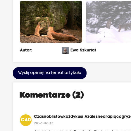
Autor:
Ewa Szkurłat
Wyślij opinię na temat artykułu
Komentarze (2)
Czasnoblistówkażdykusi Azaleśnedrapiącogry
CAD
2026-06-13