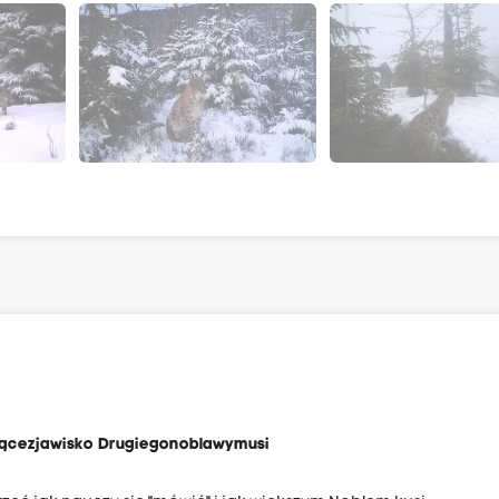
zącezjawisko Drugiegonoblawymusi