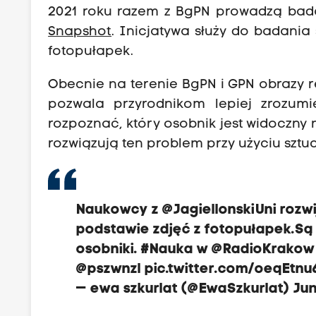
2021 roku razem z BgPN prowadzą ba
Snapshot
. Inicjatywa służy do badani
fotopułapek.
Obecnie na terenie BgPN i GPN obrazy re
pozwala przyrodnikom lepiej zrozum
rozpoznać, który osobnik jest widoczny
rozwiązują ten problem przy użyciu sztucz
Naukowcy z
@JagiellonskiUni
rozwi
podstawie zdjęć z fotopułapek.Są
osobniki.
#Nauka
w
@RadioKrakow
@pszwnzl
pic.twitter.com/oeqEtnu
— ewa szkurlat (@EwaSzkurlat)
Jun