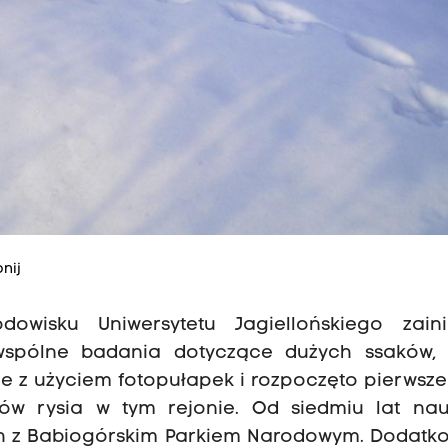
nij
wisku Uniwersytetu Jagiellońskiego zaini
spólne badania dotyczące dużych ssaków,
e z użyciem fotopułapek i rozpoczęto pierwsz
ików rysia w tym rejonie. Od siedmiu lat na
h z Babiogórskim Parkiem Narodowym. Dodatk