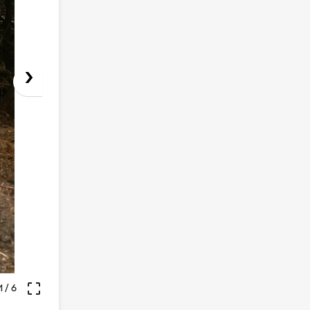
›
crop_free
1
/ 6