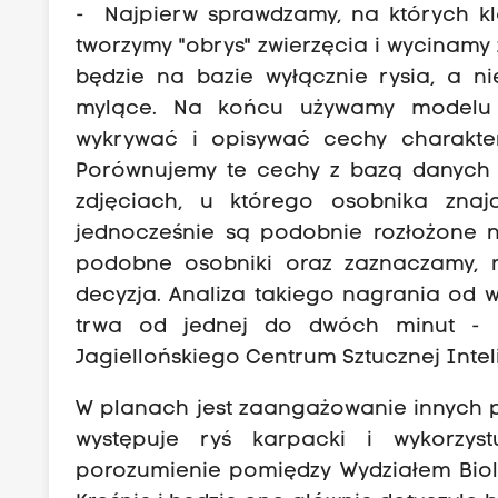
- Najpierw sprawdzamy, na których klat
tworzymy "obrys" zwierzęcia i wycinamy
będzie na bazie wyłącznie rysia, a n
mylące. Na końcu używamy modelu szt
wykrywać i opisywać cechy charaktery
Porównujemy te cechy z bazą danych 
zdjęciach, u którego osobnika znaj
jednocześnie są podobnie rozłożone n
podobne osobniki oraz zaznaczamy, n
decyzja. Analiza takiego nagrania od w
trwa od jednej do dwóch minut - mów
Jagiellońskiego Centrum Sztucznej Inteli
W planach jest zaangażowanie innych p
występuje ryś karpacki i wykorzyst
porozumienie pomiędzy Wydziałem Biol