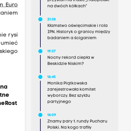
przystań na trasie „Małopolski
um
Euro
na dwóch kółkach”
staniem
21:38
Kłamstwo oświęcimskie i rola
IPN. Historyk o granicy między
ie rysi
badaniem a ściganiem
 umieć
ńskiego
19:37
Nocny rekord ciepła w
Beskidzie Niskim?
18:45
Monika Piątkowska
 na
zarejestrowała komitet
etne
wyborczy. Bez szyldu
partyjnego
neRost
18:09
Znamy pary 1. rundy Pucharu
Polski. Na kogo trafiły