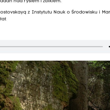
badań nad rysiem i żbikiem.
 Rostovskayą z Instytutu Nauk o Środowisku i M
łat