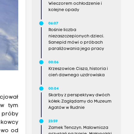
Wieczorem ochłodzenie i
kolejne opady
06:07
Rośnie liczba
niezaszczepionych dzieci.
Sanepid mówi o próbach
paraliżowania jego pracy
00:06
Krzeszowice: Cisza, historia i
cień dawnego uzdrowiska
00:04
Skarby z perspektywy dwóch
cjował
kółek: Zaglądamy do Muzeum
 w tym
Agatów w Rudnie
e próby
23:59
ukowcy
Zamek Tenczyn. Malownicza
owo od