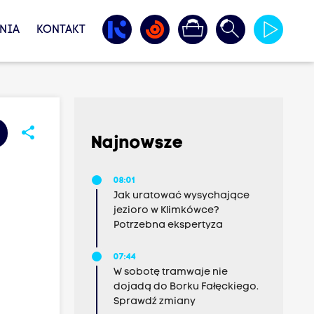
NIA
KONTAKT
share
Najnowsze
08:01
Jak uratować wysychające
jezioro w Klimkówce?
Potrzebna ekspertyza
07:44
W sobotę tramwaje nie
dojadą do Borku Fałęckiego.
Sprawdź zmiany