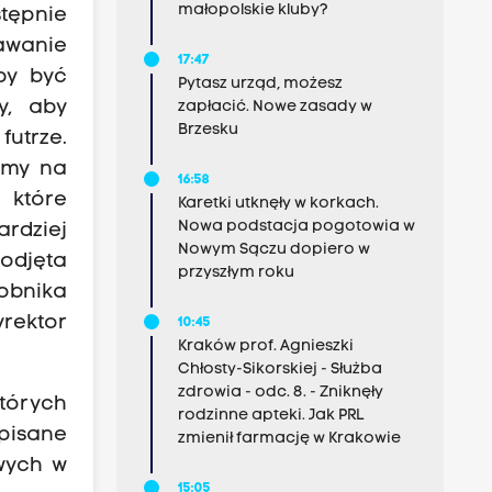
małopolskie kluby?
stępnie
nawanie
17:47
by być
Pytasz urząd, możesz
y, aby
zapłacić. Nowe zasady w
Brzesku
utrze.
amy na
16:58
 które
Karetki utknęły w korkach.
Nowa podstacja pogotowia w
rdziej
Nowym Sączu dopiero w
odjęta
przyszłym roku
sobnika
rektor
10:45
Kraków prof. Agnieszki
Chłosty-Sikorskiej - Służba
zdrowia - odc. 8. - Zniknęły
tórych
rodzinne apteki. Jak PRL
pisane
zmienił farmację w Krakowie
wych w
15:05