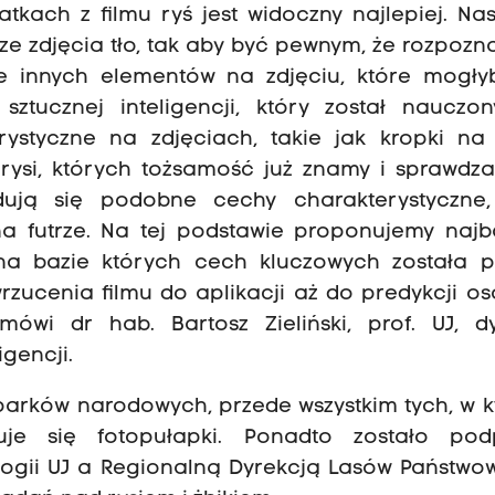
kach z filmu ryś jest widoczny najlepiej. Na
 ze zdjęcia tło, tak aby być pewnym, że rozpoz
ie innych elementów na zdjęciu, które mogły
ucznej inteligencji, który został nauczon
styczne na zdjęciach, takie jak kropki na f
rysi, których tożsamość już znamy i sprawdz
dują się podobne cechy charakterystyczne,
a futrze. Na tej podstawie proponujemy najba
a bazie których cech kluczowych została p
rzucenia filmu do aplikacji aż do predykcji o
i dr hab. Bartosz Zieliński, prof. UJ, dy
gencji.
arków narodowych, przede wszystkim tych, w k
uje się fotopułapki. Ponadto zostało pod
ogii UJ a Regionalną Dyrekcją Lasów Państwo