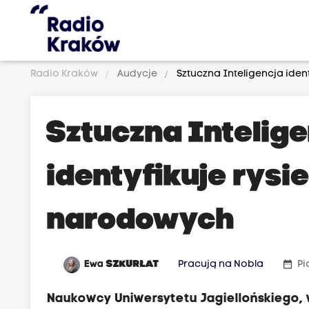
Radio Kraków
Audycje
Sztuczna Inteligencja iden
Sztuczna Intelig
identyfikuje rysi
narodowych
date_range
Ewa
SZKURŁAT
Pracują na Nobla
Pi
Naukowcy Uniwersytetu Jagiellońskiego, 