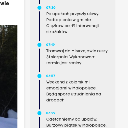
awie
07:30
Po upałach przyszły ulewy.
Podtopienia w gminie
Ciężkowice, 19 interwencji
strażaków
07:19
Tramwaj do Mistrzejowic ruszy
31 sierpnia. Wykonawca:
termin jest realny
06:57
Weekend z kolarskimi
emocjami w Małopolsce.
Będą spore utrudnienia na
drogach
06:29
Odetchniemy od upałów.
Burzowy piątek w Małopolsce.