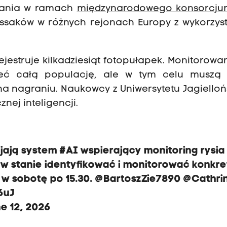
dania w ramach
międzynarodowego konsorcj
a ssaków w różnych rejonach Europy z wykorzy
jestruje kilkadziesiąt fotopułapek. Monitorowan
ieć całą populację, ale w tym celu muszą
 na nagraniu. Naukowcy z Uniwersytetu Jagiello
nej inteligencji.
jają system
#AI
wspierający monitoring rysia
 w stanie identyfikować i monitorować konkr
w sobotę po 15.30.
@BartoszZie7890
@Cathri
6uJ
e 12, 2026