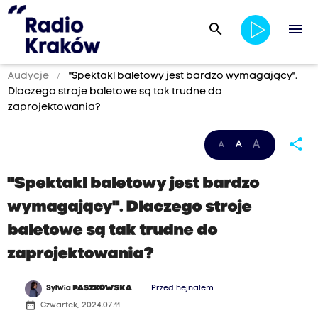
search
menu
Audycje
"Spektakl baletowy jest bardzo wymagający".
Dlaczego stroje baletowe są tak trudne do
zaprojektowania?
share
A
A
A
"Spektakl baletowy jest bardzo
wymagający". Dlaczego stroje
baletowe są tak trudne do
zaprojektowania?
Sylwia
PASZKOWSKA
Przed hejnałem
date_range
Czwartek, 2024.07.11