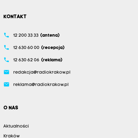
KONTAKT
phone
12 200 33 33
(antena)
phone
12 630 60 00
(recepcja)
phone
12 630 62 06
(reklama)
email
redakcja@radiokrakow.pl
email
reklama@radiokrakow.pl
O NAS
Aktualności
Kraków