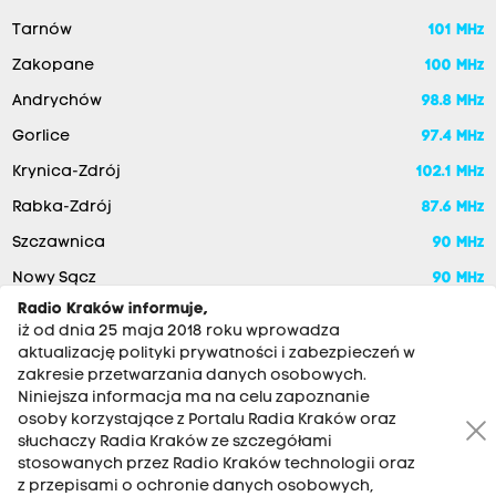
Tarnów
101 MHz
Zakopane
100 MHz
Andrychów
98.8 MHz
Gorlice
97.4 MHz
Krynica-Zdrój
102.1 MHz
Rabka-Zdrój
87.6 MHz
Szczawnica
90 MHz
Nowy Sącz
90 MHz
Radio Kraków informuje,
iż od dnia 25 maja 2018 roku wprowadza
aktualizację polityki prywatności i zabezpieczeń w
zakresie przetwarzania danych osobowych.
Niniejsza informacja ma na celu zapoznanie
osoby korzystające z Portalu Radia Kraków oraz
słuchaczy Radia Kraków ze szczegółami
stosowanych przez Radio Kraków technologii oraz
RADIO KRAKÓW SA. Aleja Juliusza Słowackiego 22, 30-007
z przepisami o ochronie danych osobowych,