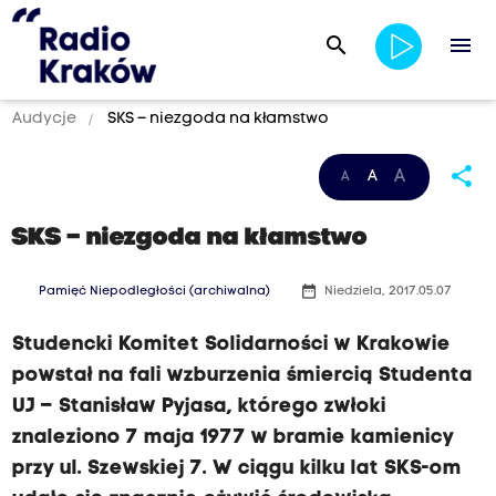
search
menu
Audycje
SKS – niezgoda na kłamstwo
share
A
A
A
SKS – niezgoda na kłamstwo
date_range
Pamięć Niepodległości (archiwalna)
Niedziela, 2017.05.07
Studencki Komitet Solidarności w Krakowie
powstał na fali wzburzenia śmiercią Studenta
UJ – Stanisław Pyjasa, którego zwłoki
znaleziono 7 maja 1977 w bramie kamienicy
przy ul. Szewskiej 7. W ciągu kilku lat SKS-om