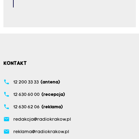
KONTAKT
phone
12 200 33 33
(antena)
phone
12 630 60 00
(recepcja)
phone
12 630 62 06
(reklama)
email
redakcja@radiokrakow.pl
email
reklama@radiokrakow.pl