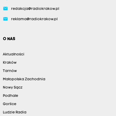
email
redakcja@radiokrakow.pl
email
reklama@radiokrakow.pl
O NAS
Aktualności
Kraków
Tarnów
Małopolska Zachodnia
Nowy Sącz
Podhale
Gorlice
Ludzie Radia