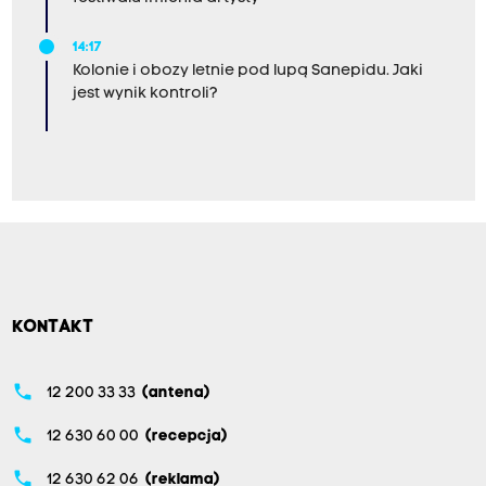
14:17
Kolonie i obozy letnie pod lupą Sanepidu. Jaki
jest wynik kontroli?
KONTAKT
phone
12 200 33 33
(antena)
phone
12 630 60 00
(recepcja)
phone
12 630 62 06
(reklama)