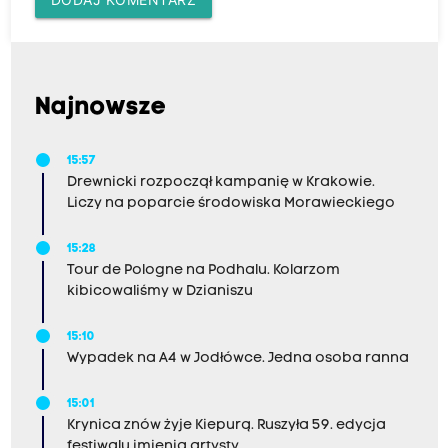
Najnowsze
15:57
Drewnicki rozpoczął kampanię w Krakowie.
Liczy na poparcie środowiska Morawieckiego
15:28
Tour de Pologne na Podhalu. Kolarzom
kibicowaliśmy w Dzianiszu
15:10
Wypadek na A4 w Jodłówce. Jedna osoba ranna
15:01
Krynica znów żyje Kiepurą. Ruszyła 59. edycja
festiwalu imienia artysty