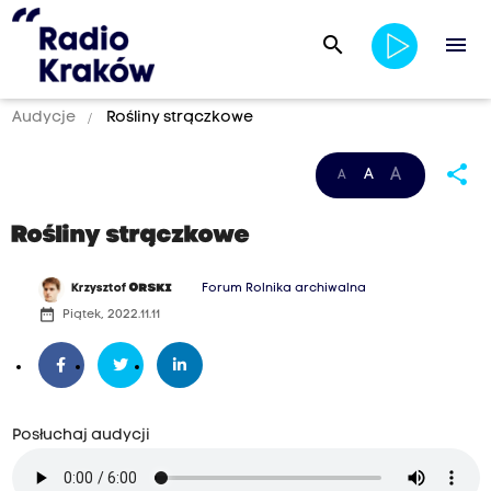
search
menu
Audycje
Rośliny strączkowe
share
A
A
A
Rośliny strączkowe
Krzysztof
ORSKI
Forum Rolnika archiwalna
date_range
Piątek, 2022.11.11
Posłuchaj audycji