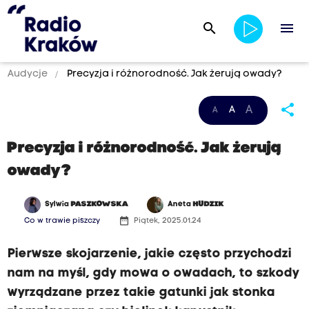
search
menu
Audycje
Precyzja i różnorodność. Jak żerują owady?
share
A
A
A
Precyzja i różnorodność. Jak żerują
owady?
Sylwia
PASZKOWSKA
Aneta
HUDZIK
date_range
Co w trawie piszczy
Piątek, 2025.01.24
Pierwsze skojarzenie, jakie często przychodzi
nam na myśl, gdy mowa o owadach, to szkody
wyrządzane przez takie gatunki jak stonka