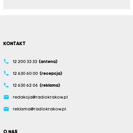
KONTAKT
phone
12 200 33 33
(antena)
phone
12 630 60 00
(recepcja)
phone
12 630 62 06
(reklama)
email
redakcja@radiokrakow.pl
email
reklama@radiokrakow.pl
O NAS