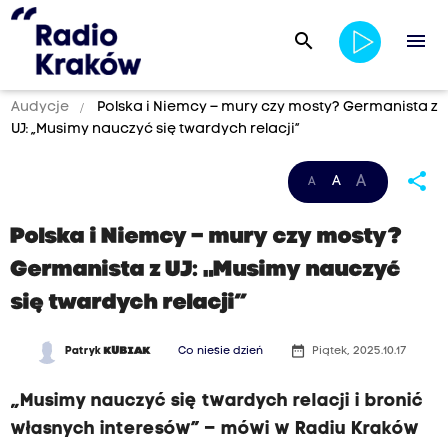
search
menu
Audycje
Polska i Niemcy – mury czy mosty? Germanista z
UJ: „Musimy nauczyć się twardych relacji”
share
A
A
A
Polska i Niemcy – mury czy mosty?
Germanista z UJ: „Musimy nauczyć
się twardych relacji”
date_range
Patryk
KUBIAK
Co niesie dzień
Piątek, 2025.10.17
„Musimy nauczyć się twardych relacji i bronić
własnych interesów” – mówi w Radiu Kraków