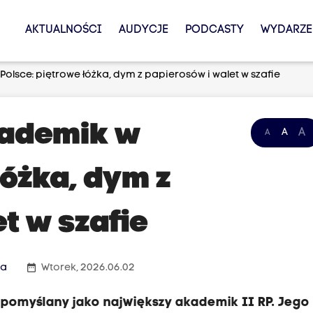
AKTUALNOŚCI
AUDYCJE
PODCASTY
WYDARZE
olsce: piętrowe łóżka, dym z papierosów i walet w szafie
kademik w
A
A
A
łóżka, dym z
t w szafie
date_range
wa
Wtorek, 2026.06.02
 pomyślany jako największy akademik II RP. Jego