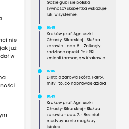
Gdzie gubi się polska
żywność?Ekspertka wskazuje
luki w systemie.
a
10:45
Kraków prof. Agnieszki
nci nie
Chłosty-Sikorskiej - Służba
zdrowia - odc. 8. - Zniknęły
jak już
rodzinne apteki. Jak PRL
adał w
zmienił farmację w Krakowie
15:05
nna
Dieta a zdrowa skóra. Fakty,
mity i to, co naprawdę działa
żności
10:45
Kraków prof. Agnieszki
Chłosty-Sikorskiej - Służba
tym
zdrowia - odc. 7. - Bez nich
medycyna nie mogłaby
istnieć