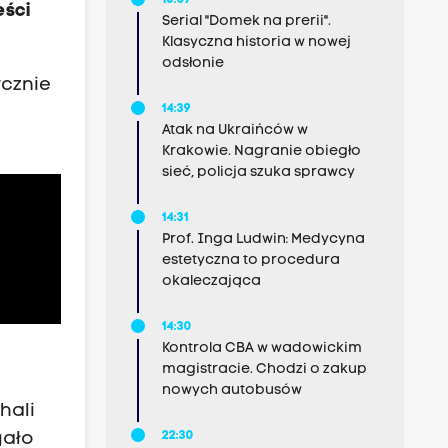
15:07
eści
Serial "Domek na prerii".
Klasyczna historia w nowej
odsłonie
ycznie
14:39
Atak na Ukraińców w
Krakowie. Nagranie obiegło
sieć, policja szuka sprawcy
14:31
Prof. Inga Ludwin: Medycyna
estetyczna to procedura
okaleczająca
14:30
Kontrola CBA w wadowickim
magistracie. Chodzi o zakup
nowych autobusów
hali
22:30
gało