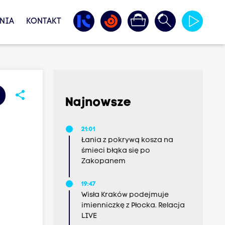
NIA
KONTAKT
share
Najnowsze
21:01
Łania z pokrywą kosza na
śmieci błąka się po
Zakopanem
19:47
Wisła Kraków podejmuje
imienniczkę z Płocka. Relacja
LIVE