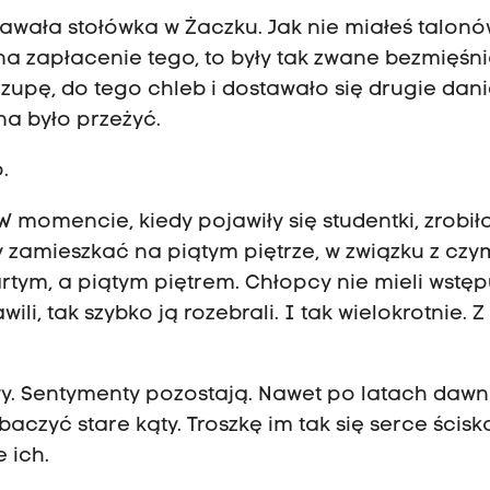
dawała stołówka w Żaczku. Jak nie miałeś talon
 na zapłacenie tego, to były tak zwane bezmięśni
ę zupę, do tego chleb i dostawało się drugie dani
na było przeżyć.
.
 momencie, kiedy pojawiły się studentki, zrobiła
 zamieszkać na piątym piętrze, w związku z czy
rtym, a piątym piętrem. Chłopcy nie mieli wstę
ili, tak szybko ją rozebrali. I tak wielokrotnie. Z
y. Sentymenty pozostają. Nawet po latach dawn
aczyć stare kąty. Troszkę im tak się serce ścisk
e ich.