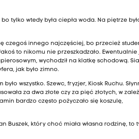
bo tylko wtedy była ciepła woda. Na piętrze był
ię czegoś innego najczęściej, bo przecież stude
Jakoś to nikomu nie przeszkadzało. Ewentualnie 
pierosowym, wychodził na klatkę schodową. Si
fera, jak było zimno.
było wszystko. Szewc, fryzjer, Kiosk Ruchu. Sły
sowała za dwa złote czy za pięć złotych, w zale
zamin bardzo często pożyczało się koszulę,
n Buszek, który choć miała własna rodzinę, to 