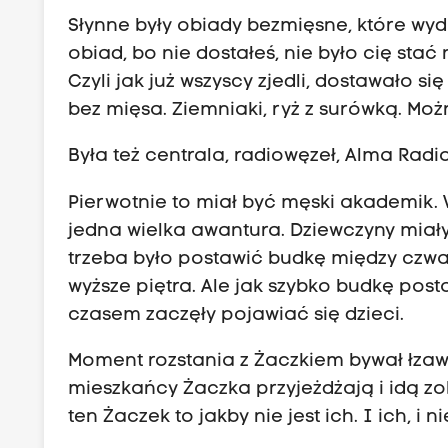
Słynne były obiady bezmięsne, które wy
obiad, bo nie dostałeś, nie było cię stać
Czyli jak już wszyscy zjedli, dostawało si
bez mięsa. Ziemniaki, ryż z surówką. Moż
Była też centrala, radiowęzeł, Alma Radio
Pierwotnie to miał być męski akademik. W
jedna wielka awantura. Dziewczyny miały
trzeba było postawić budkę między czwa
wyższe piętra. Ale jak szybko budkę postaw
czasem zaczęły pojawiać się dzieci.
Moment rozstania z Żaczkiem bywał łzaw
mieszkańcy Żaczka przyjeżdżają i idą zob
ten Żaczek to jakby nie jest ich. I ich, i ni