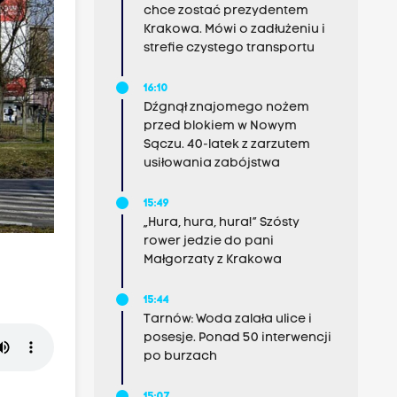
chce zostać prezydentem
Krakowa. Mówi o zadłużeniu i
strefie czystego transportu
16:10
Dźgnął znajomego nożem
przed blokiem w Nowym
Sączu. 40-latek z zarzutem
usiłowania zabójstwa
15:49
„Hura, hura, hura!” Szósty
rower jedzie do pani
Małgorzaty z Krakowa
15:44
Tarnów: Woda zalała ulice i
posesje. Ponad 50 interwencji
po burzach