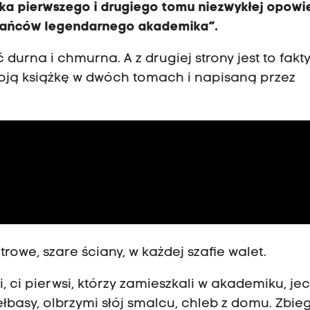
rka pierwszego i drugiego tomu niezwykłej opowi
kańców legendarnego akademika”.
durna i chmurna. A z drugiej strony jest to fakt
oją książkę w dwóch tomach i napisaną przez
rowe, szare ściany, w każdej szafie walet.
, ci pierwsi, którzy zamieszkali w akademiku, jec
łbasy, olbrzymi słój smalcu, chleb z domu. Zbie