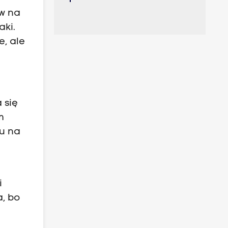
ów na
aki.
e, ale
 się
m
pu na
i
a, bo