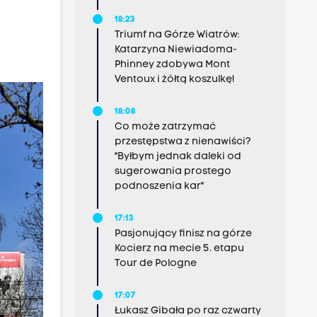
18:23
Triumf na Górze Wiatrów:
Katarzyna Niewiadoma-
Phinney zdobywa Mont
Ventoux i żółtą koszulkę!
18:08
Co może zatrzymać
przestępstwa z nienawiści?
"Byłbym jednak daleki od
sugerowania prostego
podnoszenia kar"
17:13
Pasjonujący finisz na górze
Kocierz na mecie 5. etapu
Tour de Pologne
17:07
Łukasz Gibała po raz czwarty