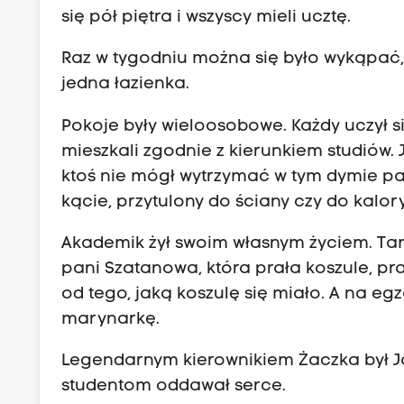
się pół piętra i wszyscy mieli ucztę.
Raz w tygodniu można się było wykąpać, 
jedna łazienka.
Pokoje były wieloosobowe. Każdy uczył s
mieszkali zgodnie z kierunkiem studiów. 
ktoś nie mógł wytrzymać w tym dymie pa
kącie, przytulony do ściany czy do kalory
Akademik żył swoim własnym życiem. Tam 
pani Szatanowa, która prała koszule, pra
od tego, jaką koszulę się miało. A na eg
marynarkę.
Legendarnym kierownikiem Żaczka był Ja
studentom oddawał serce.