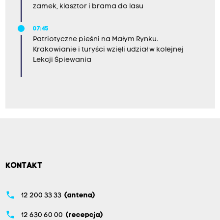
zamek, klasztor i brama do lasu
07:45
Patriotyczne pieśni na Małym Rynku.
Krakowianie i turyści wzięli udział w kolejnej
Lekcji Śpiewania
KONTAKT
phone
12 200 33 33
(antena)
phone
12 630 60 00
(recepcja)