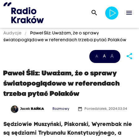
search
menu
Audycje
Paweł Śliz: Uważam, że o sprawy
światopoglądowe w referendach trzeba pytać Polaków
share
A
A
A
Paweł Śliz: Uważam, że o sprawy
światopoglądowe w referendach
trzeba pytać Polaków
date_range
Jacek
BAŃKA
Rozmowy
Poniedziałek, 2024.03.04
Sędziowie Muszyński, Piskorski, Wyrembak nie
są sędziami Trybunału Konstytucyjnego, a