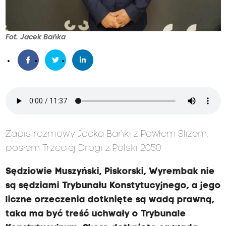
Fot. Jacek Bańka
Zapis rozmowy Jacka Bańki z Pawłem Ślizem,
posłem Trzeciej Drogi z Polski 2050
Sędziowie Muszyński, Piskorski, Wyrembak nie
są sędziami Trybunału Konstytucyjnego, a jego
liczne orzeczenia dotknięte są wadą prawną,
taka ma być treść uchwały o Trybunale