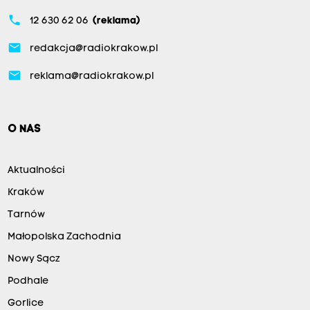
phone
12 630 62 06
(reklama)
email
redakcja@radiokrakow.pl
email
reklama@radiokrakow.pl
O NAS
Aktualności
Kraków
Tarnów
Małopolska Zachodnia
Nowy Sącz
Podhale
Gorlice