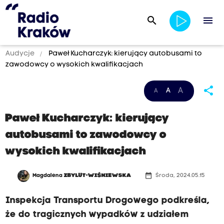
search
menu
Audycje
Paweł Kucharczyk: kierujący autobusami to
zawodowcy o wysokich kwalifikacjach
share
A
A
A
Paweł Kucharczyk: kierujący
autobusami to zawodowcy o
wysokich kwalifikacjach
date_range
Magdalena
ZBYLUT-WIŚNIEWSKA
Środa, 2024.05.15
Inspekcja Transportu Drogowego podkreśla,
że do tragicznych wypadków z udziałem