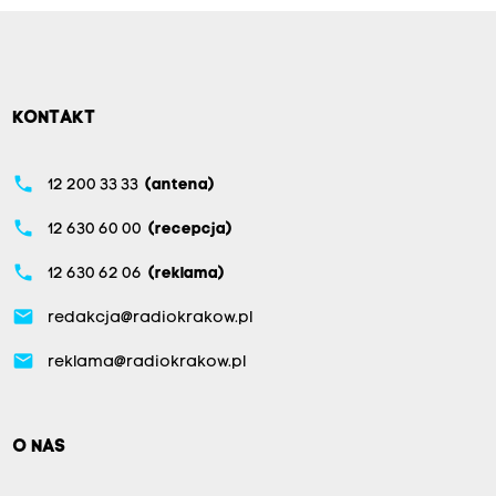
KONTAKT
phone
12 200 33 33
(antena)
phone
12 630 60 00
(recepcja)
phone
12 630 62 06
(reklama)
email
redakcja@radiokrakow.pl
email
reklama@radiokrakow.pl
O NAS