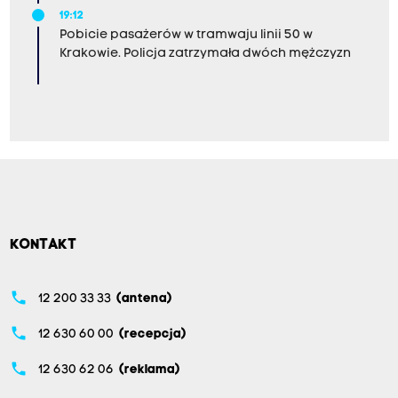
19:12
Pobicie pasażerów w tramwaju linii 50 w
Krakowie. Policja zatrzymała dwóch mężczyzn
KONTAKT
phone
12 200 33 33
(antena)
phone
12 630 60 00
(recepcja)
phone
12 630 62 06
(reklama)