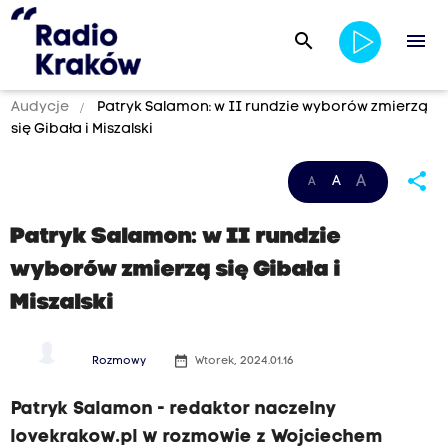
search
menu
Audycje
Patryk Salamon: w II rundzie wyborów zmierzą
się Gibała i Miszalski
share
A
A
A
Patryk Salamon: w II rundzie
wyborów zmierzą się Gibała i
Miszalski
date_range
Rozmowy
Wtorek, 2024.01.16
Patryk Salamon - redaktor naczelny
lovekrakow.pl w rozmowie z Wojciechem