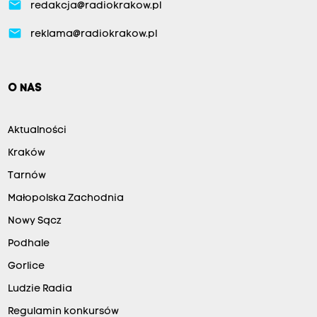
email
redakcja@radiokrakow.pl
email
reklama@radiokrakow.pl
O NAS
Aktualności
Kraków
Tarnów
Małopolska Zachodnia
Nowy Sącz
Podhale
Gorlice
Ludzie Radia
Regulamin konkursów