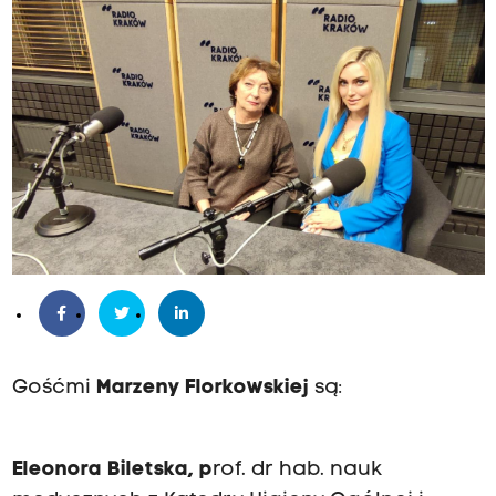
Gośćmi
Marzeny Florkowskiej
są:
Eleonora Biletska, p
rof. dr hab. nauk