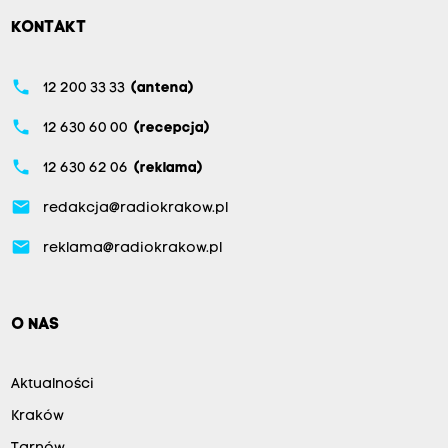
KONTAKT
phone
12 200 33 33
(antena)
phone
12 630 60 00
(recepcja)
phone
12 630 62 06
(reklama)
email
redakcja@radiokrakow.pl
email
reklama@radiokrakow.pl
O NAS
Aktualności
Kraków