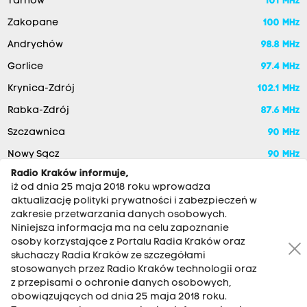
Tarnów
101 MHz
Zakopane
100 MHz
Andrychów
98.8 MHz
Gorlice
97.4 MHz
Krynica-Zdrój
102.1 MHz
Rabka-Zdrój
87.6 MHz
Szczawnica
90 MHz
Nowy Sącz
90 MHz
Radio Kraków informuje,
iż od dnia 25 maja 2018 roku wprowadza
aktualizację polityki prywatności i zabezpieczeń w
zakresie przetwarzania danych osobowych.
Niniejsza informacja ma na celu zapoznanie
osoby korzystające z Portalu Radia Kraków oraz
słuchaczy Radia Kraków ze szczegółami
stosowanych przez Radio Kraków technologii oraz
RADIO KRAKÓW SA. Aleja Juliusza Słowackiego 22, 30-007
z przepisami o ochronie danych osobowych,
Kraków
obowiązujących od dnia 25 maja 2018 roku.