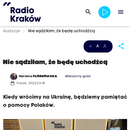
search
menu
Audycje
Nie sądziłam, że będę uchodźcą
share
A
A
A
Nie sądziłam, że będę uchodźcą
Marzena
FLORKOWSKA
Wieczorny gość
date_range
Piątek, 2022.03.18
Kiedy wrócimy na Ukrainę, będziemy pamiętać
o pomocy Polaków.