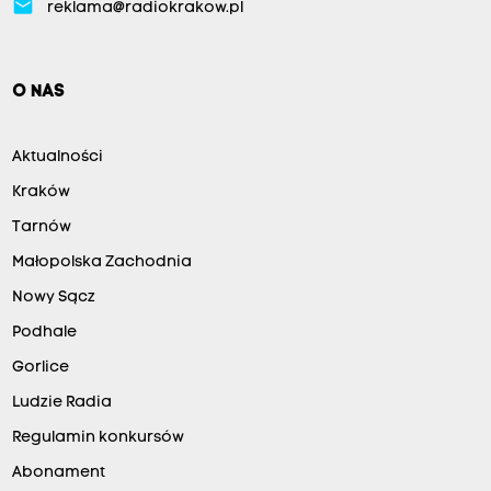
email
reklama@radiokrakow.pl
O NAS
Aktualności
Kraków
Tarnów
Małopolska Zachodnia
Nowy Sącz
Podhale
Gorlice
Ludzie Radia
Regulamin konkursów
Abonament