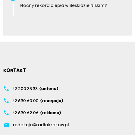
Nocny rekord ciepła w Beskidzie Niskim?
KONTAKT
phone
12 200 33 33
(antena)
phone
12 630 60 00
(recepcja)
phone
12 630 62 06
(reklama)
email
redakcja@radiokrakow.pl