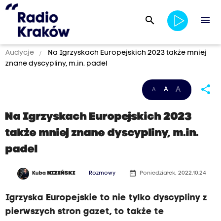
search
menu
Audycje
Na Igrzyskach Europejskich 2023 także mniej
znane dyscypliny, m.in. padel
share
A
A
A
Na Igrzyskach Europejskich 2023
także mniej znane dyscypliny, m.in.
padel
date_range
Kuba
NIZIŃSKI
Rozmowy
Poniedziałek, 2022.10.24
Igrzyska Europejskie to nie tylko dyscypliny z
pierwszych stron gazet, to także te