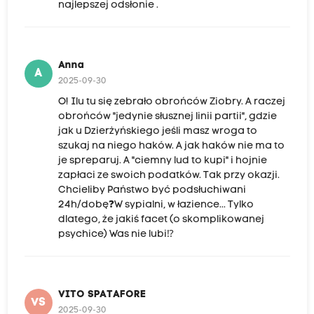
najlepszej odsłonie .
Anna
A
2025-09-30
O! Ilu tu się zebrało obrońców Ziobry. A raczej
obrońców "jedynie słusznej linii partii", gdzie
jak u Dzierżyńskiego jeśli masz wroga to
szukaj na niego haków. A jak haków nie ma to
je spreparuj. A "ciemny lud to kupi" i hojnie
zapłaci ze swoich podatków. Tak przy okazji.
Chcieliby Państwo być podsłuchiwani
24h/dobę❓W sypialni, w łazience... Tylko
dlatego, że jakiś facet (o skomplikowanej
psychice) Was nie lubi⁉️
VITO SPATAFORE
VS
2025-09-30