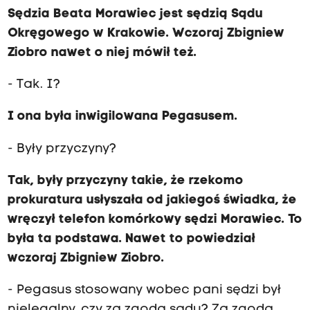
Sędzia Beata Morawiec jest sędzią Sądu
Okręgowego w Krakowie. Wczoraj Zbigniew
Ziobro nawet o niej mówił też.
- Tak. I?
I ona była inwigilowana Pegasusem.
- Były przyczyny?
Tak, były przyczyny takie, że rzekomo
prokuratura usłyszała od jakiegoś świadka, że
wręczył telefon komórkowy sędzi Morawiec. To
była ta podstawa. Nawet to powiedział
wczoraj Zbigniew Ziobro.
- Pegasus stosowany wobec pani sędzi był
nielegalny, czy za zgodą sądu? Za zgodą.