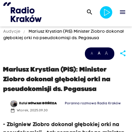
search
menu
Audycje
Mariusz Krystian (PiS): Minister Ziobro dokonał
głębokiej orki na pseudokomisji ds. Pegasusa
share
A
A
A
Mariusz Krystian (PiS): Minister
Ziobro dokonał głębokiej orki na
pseudokomisji ds. Pegasusa
Rafał
NOWAK-BOŃCZA
Poranna rozmowa Radia Kraków
date_range
Wtorek, 2025.09.30
- Zbigniew Ziobro dokonał głębokiej orki na