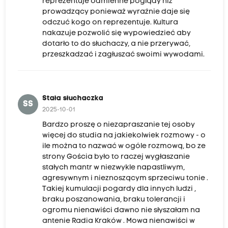
reprezentuje odmienne poglądy niż
prowadzący ponieważ wyraźnie daje się
odczuć kogo on reprezentuje. Kultura
nakazuje pozwolić się wypowiedzieć aby
dotarło to do słuchaczy, a nie przerywać,
przeszkadzać i zagłuszać swoimi wywodami.
Stała słuchaczka
SS
2025-10-01
Bardzo proszę o niezapraszanie tej osoby
więcej do studia na jakiekolwiek rozmowy - o
ile można to nazwać w ogóle rozmową, bo ze
strony Gościa było to raczej wygłaszanie
stałych mantr w niezwykle napastliwym,
agresywnym i nieznoszącym sprzeciwu tonie .
Takiej kumulacji pogardy dla innych ludzi ,
braku poszanowania, braku tolerancji i
ogromu nienawiści dawno nie słyszałam na
antenie Radia Kraków . Mowa nienawiści w