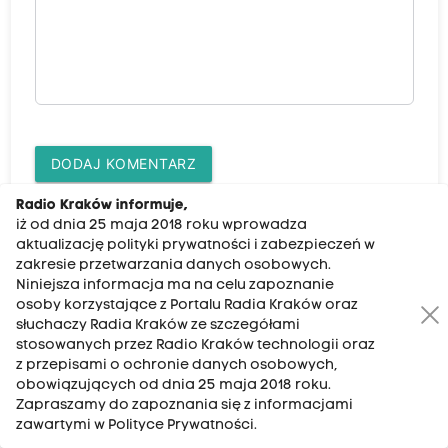
DODAJ KOMENTARZ
Radio Kraków informuje,
iż od dnia 25 maja 2018 roku wprowadza
aktualizację polityki prywatności i zabezpieczeń w
zakresie przetwarzania danych osobowych.
Najnowsze
Niniejsza informacja ma na celu zapoznanie
osoby korzystające z Portalu Radia Kraków oraz
słuchaczy Radia Kraków ze szczegółami
09:10
stosowanych przez Radio Kraków technologii oraz
Pierwsza miłość w książkach. Od motyli w
z przepisami o ochronie danych osobowych,
brzuchu po trudne pytania
obowiązujących od dnia 25 maja 2018 roku.
Zapraszamy do zapoznania się z informacjami
09:00
zawartymi w Polityce Prywatności.
Zielona pocztówka z Krzeszowic. „Małopolska na