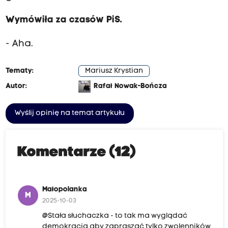
Wymówiła za czasów PiS.
- Aha.
Tematy:
Mariusz Krystian
Autor:
Rafał Nowak-Bończa
Wyślij opinię na temat artykułu
Komentarze (12)
Małopolanka
M
2025-10-03
@Stała słuchaczka - to tak ma wyglądać
demokracja aby zapraszać tylko zwolenników