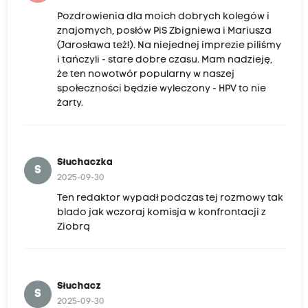
Pozdrowienia dla moich dobrych kolegów i
znajomych, posłów PiS Zbigniewa i Mariusza
(Jarosława też!). Na niejednej imprezie piliśmy
i tańczyli - stare dobre czasu. Mam nadzieję,
że ten nowotwór popularny w naszej
społeczności będzie wyleczony - HPV to nie
żarty.
Słuchaczka
S
2025-09-30
Ten redaktor wypadł podczas tej rozmowy tak
blado jak wczoraj komisja w konfrontacji z
Ziobrą
Słuchacz
S
2025-09-30