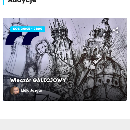
Audycje
share
SOB 20:05 - 21:00
Wieczór GALICJOWY
Lidia Jazgar