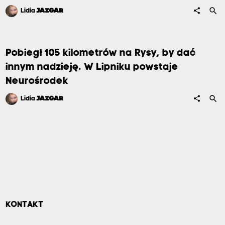
search
share
Lidia
JAZGAR
Pobiegł 105 kilometrów na Rysy, by dać
innym nadzieję. W Lipniku powstaje
Neurośrodek
search
share
Lidia
JAZGAR
KONTAKT