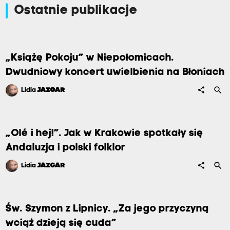
Ostatnie publikacje
„Książę Pokoju” w Niepołomicach.
Dwudniowy koncert uwielbienia na Błoniach
search
share
Lidia
JAZGAR
„Olé i hej!”. Jak w Krakowie spotkały się
Andaluzja i polski folklor
search
share
Lidia
JAZGAR
Św. Szymon z Lipnicy. „Za jego przyczyną
wciąż dzieją się cuda”