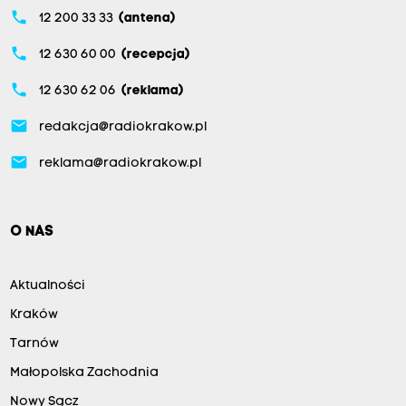
phone
12 200 33 33
(antena)
phone
12 630 60 00
(recepcja)
phone
12 630 62 06
(reklama)
email
redakcja@radiokrakow.pl
email
reklama@radiokrakow.pl
O NAS
Aktualności
Kraków
Tarnów
Małopolska Zachodnia
Nowy Sącz