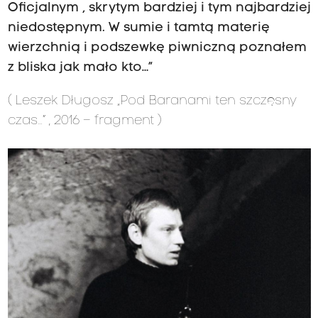
Oficjalnym , skrytym bardziej i tym najbardziej
niedostępnym. W sumie i tamtą materię
wierzchnią i podszewkę piwniczną poznałem
z bliska jak mało kto…”
( Leszek Długosz „
P
od Baranami ten
szczęsny
czas…” ,
2016 – fragment )