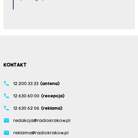
KONTAKT
phone
12 200 33 33
(antena)
phone
12 630 60 00
(recepcja)
phone
12 630 62 06
(reklama)
email
redakcja@radiokrakow.pl
email
reklama@radiokrakow.pl