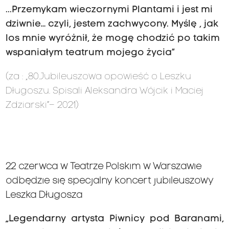
...Przemykam wieczornymi Plantami i jest mi
dziwnie… czyli, jestem zachwycony. Myślę , jak
los mnie wyróżnił, że mogę chodzić po takim
wspaniałym teatrum mojego życia”
(za :
„80.Jubileuszowa opowieść o Leszku
Długoszu. Spisali Aleksandra Wójcik i Maciej
Zdziarski”–
2021
)
22 czerwca w Teatrze Polskim w Warszawie
odbędzie się specjalny koncert jubileuszowy
Leszka Długosza
„Legendarny artysta Piwnicy pod Baranami,