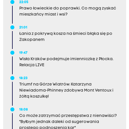
22:05
Prawo łowieckie do poprawki. Co mogą zyskać
mieszkańcy miast i wsi?
21:01
Łania z pokrywą kosza na śmieci błąka się po
Zakopanem
19:47
Wisła Kraków podejmuje imienniczkę z Płocka.
Relacja LIVE
18:23
Triumf na Górze Wiatrów: Katarzyna
Niewiadoma-Phinney zdobywa Mont Ventoux i
żółtą koszulkę!
18:08
Co może zatrzymać przestępstwa z nienawiści?
"Byłbym jednak daleki od sugerowania
prostego podnoszenia kar"