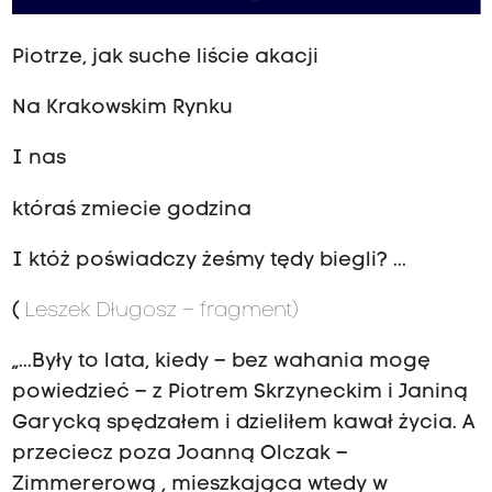
Piotrze, jak suche liście akacji
Na Krakowskim Rynku
I nas
któraś zmiecie godzina
I któż poświadczy żeśmy tędy biegli? ...
(
Leszek Długosz – fragment)
„...Były to lata, kiedy – bez wahania mogę
powiedzieć – z Piotrem Skrzyneckim i Janiną
Garycką spędzałem i dzieliłem kawał życia. A
przeciecz poza Joanną Olczak –
Zimmererową , mieszkająca wtedy w