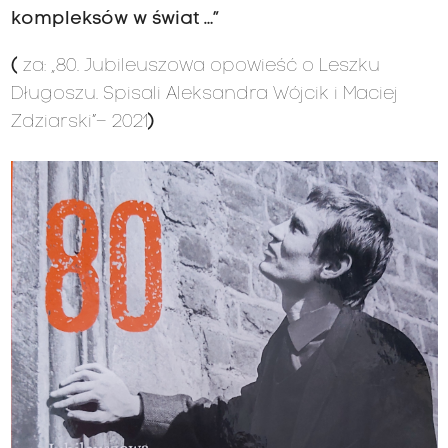
kompleksów w świat …”
(
za:
„80. Jubileuszowa opowieść o Leszku
Długoszu. Spisali Aleksandra Wójcik i Maciej
Zdziarski”–
2021
)