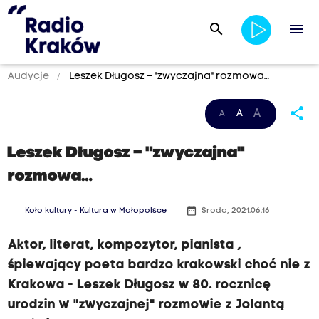
search
menu
Audycje
Leszek Długosz – "zwyczajna" rozmowa…
share
A
A
A
Leszek Długosz – "zwyczajna"
rozmowa…
date_range
Koło kultury - Kultura w Małopolsce
Środa, 2021.06.16
Aktor, literat, kompozytor, pianista ,
śpiewający poeta bardzo krakowski choć nie z
Krakowa - Leszek Długosz w 80. rocznicę
urodzin w "zwyczajnej" rozmowie z Jolantą