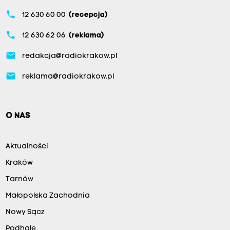
phone
12 630 60 00
(recepcja)
phone
12 630 62 06
(reklama)
email
redakcja@radiokrakow.pl
email
reklama@radiokrakow.pl
O NAS
Aktualności
Kraków
Tarnów
Małopolska Zachodnia
Nowy Sącz
Podhale