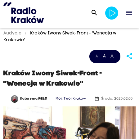
search
menu
Audycje
Kraków Iwony Siwek-Front - "Wenecja w
Krakowie"
share
A
A
A
Kraków Iwony Siwek-Front -
"Wenecja w Krakowie"
date_range
Katarzyna
PELC
Mój, Twój Kraków
Środa, 2025.02.05