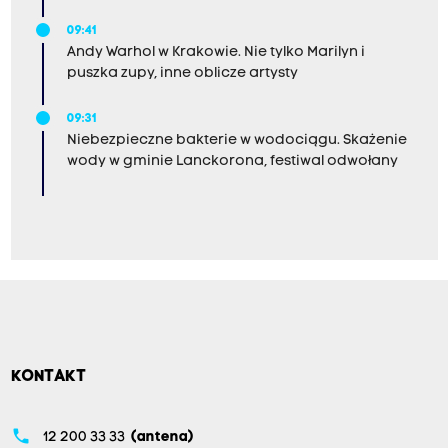
09:41
Andy Warhol w Krakowie. Nie tylko Marilyn i
puszka zupy, inne oblicze artysty
09:31
Niebezpieczne bakterie w wodociągu. Skażenie
wody w gminie Lanckorona, festiwal odwołany
KONTAKT
phone
12 200 33 33
(antena)