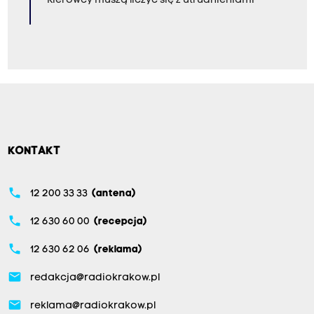
Kierowcy muszą liczyć się z utrudnieniami
KONTAKT
phone
12 200 33 33
(antena)
phone
12 630 60 00
(recepcja)
phone
12 630 62 06
(reklama)
email
redakcja@radiokrakow.pl
email
reklama@radiokrakow.pl