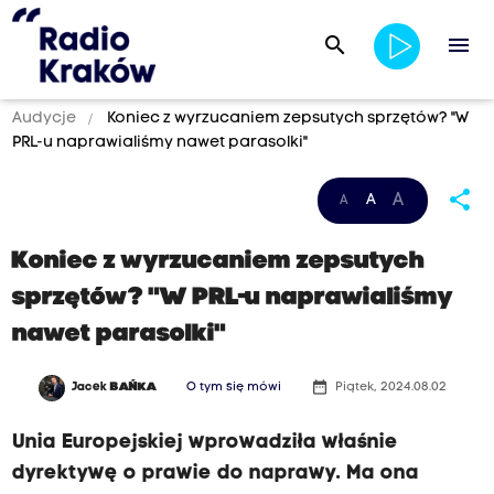
search
menu
Audycje
Koniec z wyrzucaniem zepsutych sprzętów? "W
PRL-u naprawialiśmy nawet parasolki"
share
A
A
A
Koniec z wyrzucaniem zepsutych
sprzętów? "W PRL-u naprawialiśmy
nawet parasolki"
date_range
Jacek
BAŃKA
O tym się mówi
Piątek, 2024.08.02
Unia Europejskiej wprowadziła właśnie
dyrektywę o prawie do naprawy. Ma ona