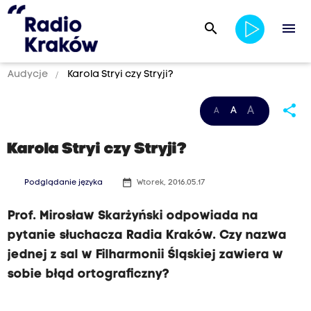
search
menu
Audycje
Karola Stryi czy Stryji?
share
A
A
A
Karola Stryi czy Stryji?
date_range
Podglądanie języka
Wtorek, 2016.05.17
Prof. Mirosław Skarżyński odpowiada na
pytanie słuchacza Radia Kraków. Czy nazwa
jednej z sal w Filharmonii Śląskiej zawiera w
sobie błąd ortograficzny?