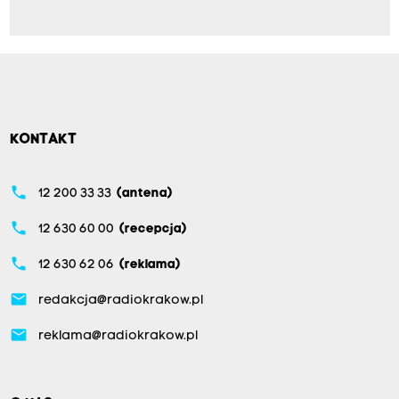
KONTAKT
phone
12 200 33 33
(antena)
phone
12 630 60 00
(recepcja)
phone
12 630 62 06
(reklama)
email
redakcja@radiokrakow.pl
email
reklama@radiokrakow.pl