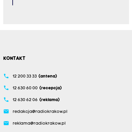
KONTAKT
phone
12 200 33 33
(antena)
phone
12 630 60 00
(recepcja)
phone
12 630 62 06
(reklama)
email
redakcja@radiokrakow.pl
email
reklama@radiokrakow.pl