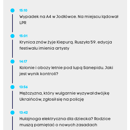
15:10
Wypadek na A4 w Jodłówce. Na miejscu lądował
LPR
15:01
Krynica znów żyje Kiepurą. Ruszyła 59. edycja
festiwalu imienia artysty
14:17
Kolonie i obozy letnie pod lupą Sanepidu. Jaki
jest wynik kontroli?
13:56
Mężczyzna, który wulgarnie wyzywał dwójkę
Ukraińców, zgłosił się na policję
13:42
Hulajnoga elektryczna dla dziecka? Rodzice
muszą pamiętać o nowych zasadach