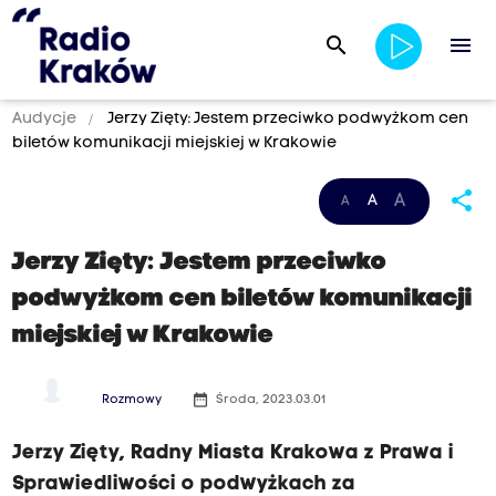
search
menu
Audycje
Jerzy Zięty: Jestem przeciwko podwyżkom cen
biletów komunikacji miejskiej w Krakowie
share
A
A
A
Jerzy Zięty: Jestem przeciwko
podwyżkom cen biletów komunikacji
miejskiej w Krakowie
date_range
Rozmowy
Środa, 2023.03.01
Jerzy Zięty, Radny Miasta Krakowa z Prawa i
Sprawiedliwości o podwyżkach za