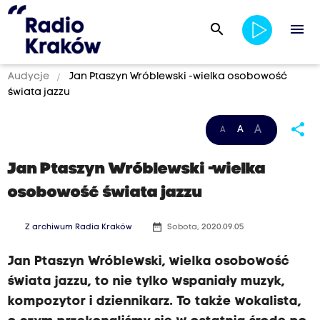
search
menu
Audycje
Jan Ptaszyn Wróblewski -wielka osobowość
świata jazzu
share
A
A
A
Jan Ptaszyn Wróblewski -wielka
osobowość świata jazzu
date_range
Z archiwum Radia Kraków
Sobota, 2020.09.05
Jan Ptaszyn Wróblewski, wielka osobowość
świata jazzu, to nie tylko wspaniały muzyk,
kompozytor i dziennikarz. To także wokalista,