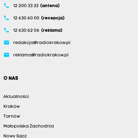
phone
12 200 33 33
(antena)
phone
12 630 60 00
(recepcja)
phone
12 630 62 06
(reklama)
email
redakcja@radiokrakow.pl
email
reklama@radiokrakow.pl
O NAS
Aktualności
Kraków
Tarnów
Małopolska Zachodnia
Nowy Sącz