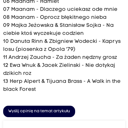
06 Maanam - Hamlet
07 Maanam - Dlaczego uciekasz ode mnie
08 Maanam - Oprocz błękitnego nieba
09 Majka Jeżowska & Stanisław Sojka - Na
ciebie ktoś wyczekuje codzien
10 Danuta Rinn & Zbigniew Wodecki - Kaprys
losu (piosenka z Opola '79)
11 Andrzej Zaucha - Za żaden nędzny grosz
12 Ewa Wnuk & Jacek Zielinski - Nie dotykaj
dzikich roz
13 Herp Alpert & Tijuana Brass - A Walk in the
black Forest
Wyślij opinię na temat artykułu