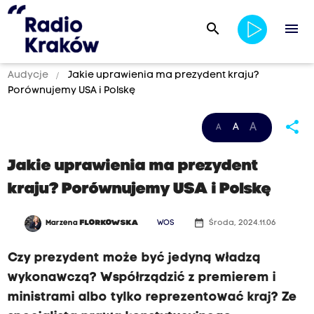
search
menu
Audycje
Jakie uprawienia ma prezydent kraju?
Porównujemy USA i Polskę
share
A
A
A
Jakie uprawienia ma prezydent
kraju? Porównujemy USA i Polskę
date_range
Marzena
FLORKOWSKA
WOS
Środa, 2024.11.06
Czy prezydent może być jedyną władzą
wykonawczą? Współrządzić z premierem i
ministrami albo tylko reprezentować kraj? Ze