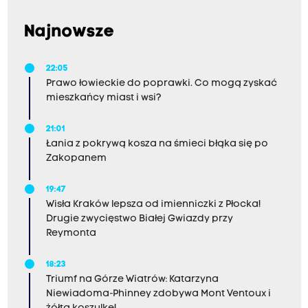
Najnowsze
22:05
Prawo łowieckie do poprawki. Co mogą zyskać
mieszkańcy miast i wsi?
21:01
Łania z pokrywą kosza na śmieci błąka się po
Zakopanem
19:47
Wisła Kraków lepsza od imienniczki z Płocka!
Drugie zwycięstwo Białej Gwiazdy przy
Reymonta
18:23
Triumf na Górze Wiatrów: Katarzyna
Niewiadoma-Phinney zdobywa Mont Ventoux i