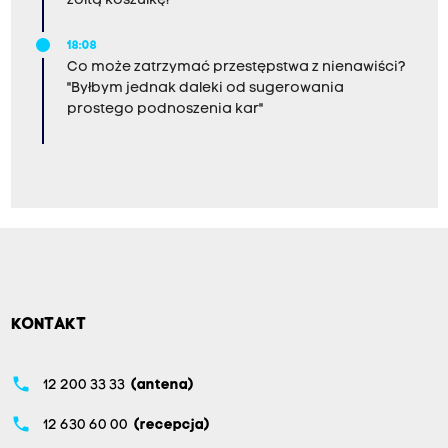
żółtą koszulkę!
18:08
Co może zatrzymać przestępstwa z nienawiści?
"Byłbym jednak daleki od sugerowania
prostego podnoszenia kar"
KONTAKT
phone
12 200 33 33
(antena)
phone
12 630 60 00
(recepcja)