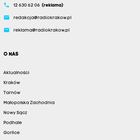
phone
12 630 62 06
(reklama)
email
redakcja@radiokrakow.pl
email
reklama@radiokrakow.pl
O NAS
Aktualności
Kraków
Tarnów
Małopolska Zachodnia
Nowy Sącz
Podhale
Gorlice