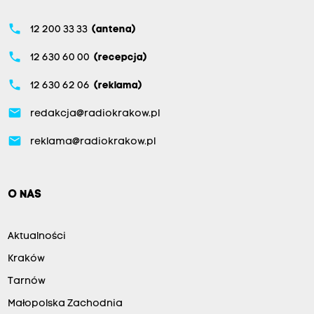
phone
12 200 33 33
(antena)
phone
12 630 60 00
(recepcja)
phone
12 630 62 06
(reklama)
email
redakcja@radiokrakow.pl
email
reklama@radiokrakow.pl
O NAS
Aktualności
Kraków
Tarnów
Małopolska Zachodnia