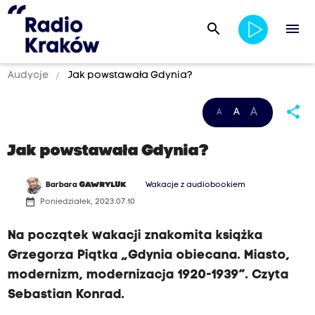
search
menu
Audycje
Jak powstawała Gdynia?
share
A
A
A
Jak powstawała Gdynia?
Barbara
GAWRYLUK
Wakacje z audiobookiem
date_range
Poniedziałek, 2023.07.10
Na początek wakacji znakomita książka
Grzegorza Piątka „Gdynia obiecana. Miasto,
modernizm, modernizacja 1920-1939”. Czyta
Sebastian Konrad.