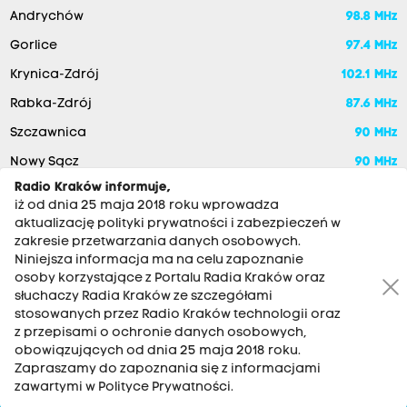
Andrychów
98.8 MHz
Gorlice
97.4 MHz
Krynica-Zdrój
102.1 MHz
Rabka-Zdrój
87.6 MHz
Szczawnica
90 MHz
Nowy Sącz
90 MHz
Radio Kraków informuje,
iż od dnia 25 maja 2018 roku wprowadza
aktualizację polityki prywatności i zabezpieczeń w
zakresie przetwarzania danych osobowych.
Niniejsza informacja ma na celu zapoznanie
osoby korzystające z Portalu Radia Kraków oraz
słuchaczy Radia Kraków ze szczegółami
stosowanych przez Radio Kraków technologii oraz
RADIO KRAKÓW SA. Aleja Juliusza Słowackiego 22, 30-007
z przepisami o ochronie danych osobowych,
Kraków
obowiązujących od dnia 25 maja 2018 roku.
Zapraszamy do zapoznania się z informacjami
Antena: 12 200 33 33
zawartymi w Polityce Prywatności.