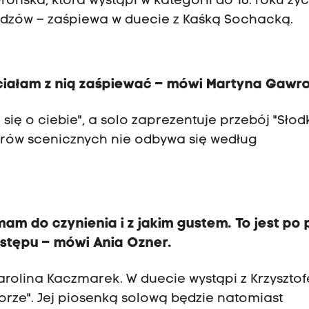
ońska, która wystąpi w kategorii do 16. roku życi
widzów – zaśpiewa w duecie z Kaśką Sochacką.
ciałam z nią zaśpiewać – mówi Martyna Gawr
się o ciebie", a solo zaprezentuje przebój "Słod
erów scenicznych nie odbywa się według
am do czynienia i z jakim gustem. To jest po 
ystępu – mówi Ania Ozner.
arolina Kaczmarek. W duecie wystąpi z Krzyszto
rze". Jej piosenką solową będzie natomiast