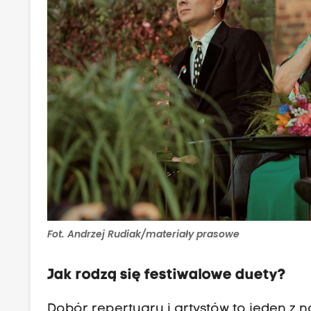
Fot. Andrzej Rudiak/materiały prasowe
Jak rodzą się festiwalowe duety?
Dobór repertuaru i artystów to jeden z 