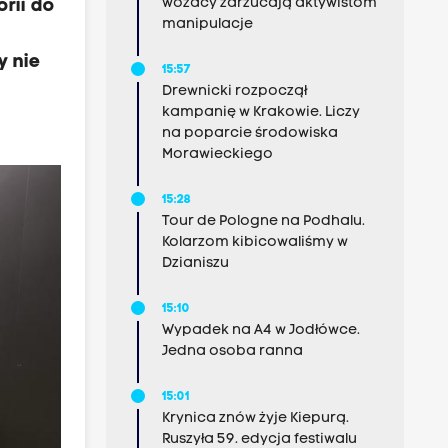
wozacy zarzucają aktywistom
orii do
manipulacje
y nie
15:57
Drewnicki rozpoczął
kampanię w Krakowie. Liczy
na poparcie środowiska
Morawieckiego
15:28
Tour de Pologne na Podhalu.
Kolarzom kibicowaliśmy w
Dzianiszu
15:10
Wypadek na A4 w Jodłówce.
Jedna osoba ranna
15:01
Krynica znów żyje Kiepurą.
Ruszyła 59. edycja festiwalu