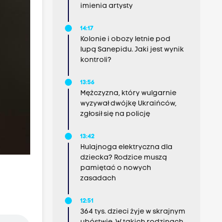
imienia artysty
14:17
Kolonie i obozy letnie pod
lupą Sanepidu. Jaki jest wynik
kontroli?
13:56
Mężczyzna, który wulgarnie
wyzywał dwójkę Ukraińców,
zgłosił się na policję
13:42
Hulajnoga elektryczna dla
dziecka? Rodzice muszą
pamiętać o nowych
zasadach
12:51
364 tys. dzieci żyje w skrajnym