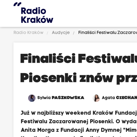
Radio Kraków
Audycje
Finaliści Festiwalu Zaczar
Finaliści Festiwa
Piosenki znów pr
Sylwia
PASZKOWSKA
Agata
CIECHA
Już w najbliższy weekend Kraków Fundacj
Festiwalu Zaczarowanej Piosenki. O wyda
Anita Morga z Fundacji Anny Dymnej "Mimo