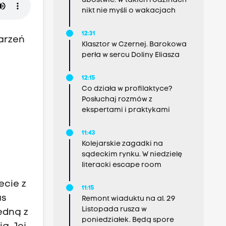
ubóstwie. W takich rodzinach
nikt nie myśli o wakacjach
12:31
darzeń
Klasztor w Czernej. Barokowa
perła w sercu Doliny Eliasza
12:15
Co działa w profilaktyce?
Posłuchaj rozmów z
ekspertami i praktykami
11:43
Kolejarskie zagadki na
sądeckim rynku. W niedzielę
literacki escape room
ecie z
11:15
as
Remont wiaduktu na al. 29
Listopada rusza w
edną z
poniedziałek. Będą spore