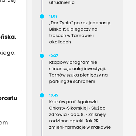
a. Jej
utrudnienia
11:08
„Dar Życia” po raz jedenasty.
Blisko 150 biegaczy na
trasach w Tarnowie i
ońska.
okolicach
kiego,
10:37
Rządowy program nie
sfinansuje całej inwestycji.
Tarnów szuka pieniędzy na
parking ze schronem
10:45
prostu
Kraków prof. Agnieszki
Chłosty-Sikorskiej - Służba
zdrowia - odc. 8. - Zniknęły
rodzinne apteki. Jak PRL
fem
zmienił farmację w Krakowie