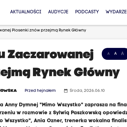
AKTUALNOŚCI
AUDYCJE
PODCASTY
WYDARZE
owanej Piosenki znów przejmą Rynek Główny
lu Zaczarowanej
A
A
A
zejmą Rynek Główny
date_range
NOWSKA
Przed hejnałem
Środa, 2026.06.10
a Anny Dymnej "Mimo Wszystko" zaprasza na finał
rzeniu w rozmowie z Sylwią Paszkowską opowiedz
 Wszystko", Ania Ozner, trenerka wokalna finali