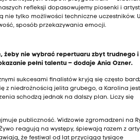
naszych refleksji dopasowujemy piosenki i artys
ą nie tylko możliwości techniczne uczestników.
owość, sposób przekazywania emocji.
 żeby nie wybrać repertuaru zbyt trudnego i
kazanie pełni talentu – dodaje Ania Ozner.
znymi sukcesami finalistów kryją się często bar
 z niedrożnością jelita grubego, a Karolina jes
nia schodzą jednak na dalszy plan. Liczy się
ajmuje publiczność. Widzowie zgromadzeni na R
Żywo reagują na występy, śpiewają razem z arty
wiają, że festiwal od lat przyciąga tysiące