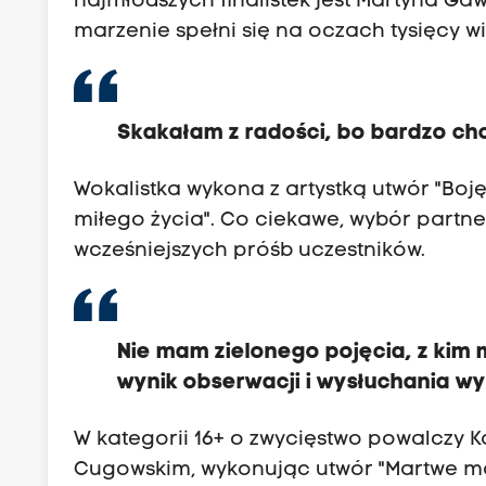
najmłodszych finalistek jest Martyna Gawr
marzenie spełni się na oczach tysięcy 
Skakałam z radości, bo bardzo ch
Wokalistka wykona z artystką utwór "Boję 
miłego życia". Co ciekawe, wybór partn
wcześniejszych próśb uczestników.
Nie mam zielonego pojęcia, z kim m
wynik obserwacji i wysłuchania w
W kategorii 16+ o zwycięstwo powalczy K
Cugowskim, wykonując utwór "Martwe mo