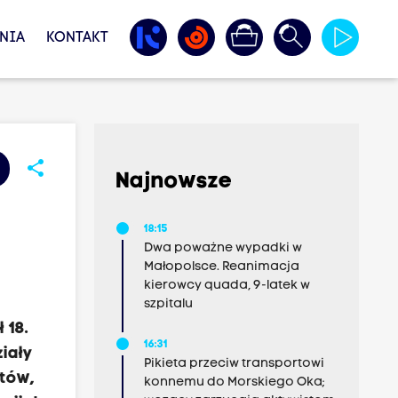
NIA
KONTAKT
share
Najnowsze
18:15
Dwa poważne wypadki w
Małopolsce. Reanimacja
kierowcy quada, 9-latek w
szpitalu
 18.
16:31
iały
Pikieta przeciw transportowi
stów,
konnemu do Morskiego Oka;