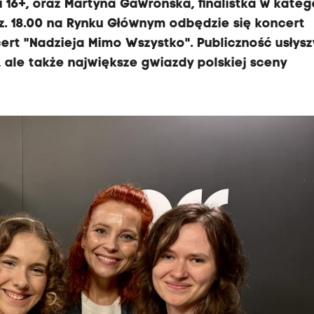
i 16+, oraz Martyna Gawrońska, finalistka w kateg
dz. 18.00 na Rynku Głównym odbędzie się koncert
cert "Nadzieja Mimo Wszystko". Publiczność usłysz
 ale także największe gwiazdy polskiej sceny