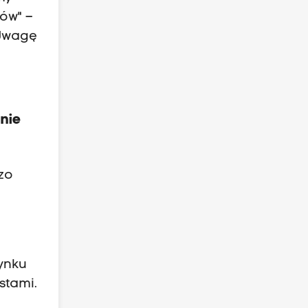
tów" –
 Uwagę
 nie
dzo
t
ynku
stami.