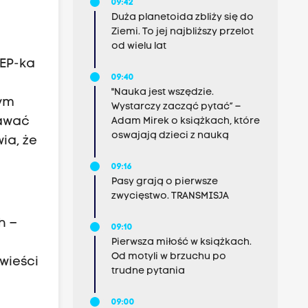
09:42
Duża planetoida zbliży się do
Ziemi. To jej najbliższy przelot
od wielu lat
 EP-ka
09:40
"Nauka jest wszędzie.
nym
Wystarczy zacząć pytać” –
dawać
Adam Mirek o książkach, które
oswajają dzieci z nauką
ia, że
09:16
Pasy grają o pierwsze
zwycięstwo. TRANSMISJA
h –
09:10
Pierwsza miłość w książkach.
Od motyli w brzuchu po
wieści
trudne pytania
09:00