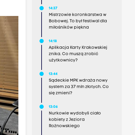
14:37
Mistrzowie koronkarstwa w
Bobowej. To był festiwal dla
miłośników piękna
14:18
Aplikacja Karty Krakowskiej
znika. Co muszą zrobić
użytkownicy?
13:44
Sądeckie MPK wdraża nowy
system za 37 mln złotych. Co
się zmieni?
13:06
Nurkowie wydobyli ciało
kobiety z Jeziora
Rożnowskiego