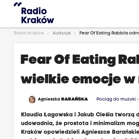
Radio Kraków
Audycje
Fear Of Eating Rabbits odn
Fear Of Eating Ra
wielkie emocje w
Agnieszka
BARAŃSKA
Pociąg do muzyki 
Klaudia Łagowska i Jakub Cieśla tworzą d
udowadnia, że prostota i minimalizm mo
Kraków opowiedzieli Agnieszce Barańskiej