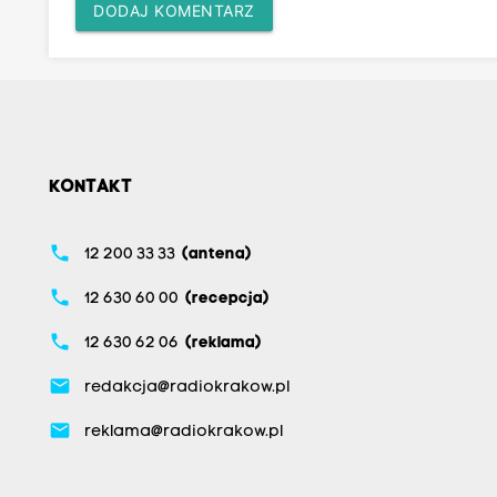
DODAJ KOMENTARZ
KONTAKT
phone
12 200 33 33
(antena)
phone
12 630 60 00
(recepcja)
phone
12 630 62 06
(reklama)
email
redakcja@radiokrakow.pl
email
reklama@radiokrakow.pl