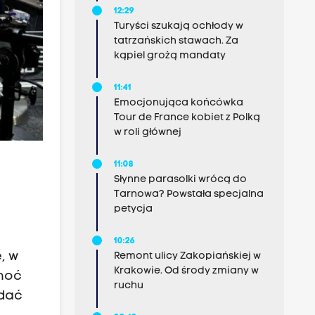
12:29
Turyści szukają ochłody w
tatrzańskich stawach. Za
kąpiel grożą mandaty
11:41
Emocjonująca końcówka
Tour de France kobiet z Polką
w roli głównej
11:08
Słynne parasolki wrócą do
Tarnowa? Powstała specjalna
petycja
10:26
, w
Remont ulicy Zakopiańskiej w
Krakowie. Od środy zmiany w
Choć
ruchu
adać