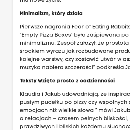
mu nowe życie.
Minimalizm, który działa
Pierwsze nagrania Fear of Eating Rabbi
“Empty Pizza Boxes” była zaśpiewana po
minimalizmu. Zespół założył, że prosto
środkiem wyrazu jak rozbudowane produ
kolejne warstwy, czy zostawić utwór w os
muzyka nabiera szczerości” podkreśla J
Teksty wzięte prosto z codzienności
Klaudia i Jakub udowadniają, że inspir
pustym pudełku po pizzy czy wspólnych s
emocjach niż wielkie słowa “ mówi Jakub
o relacjach – czasem pełnych bliskości
prawdziwych i bliskich każdemu słuchac