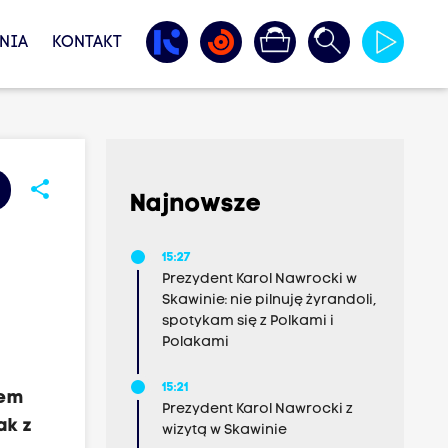
NIA
KONTAKT
share
Najnowsze
15:27
Prezydent Karol Nawrocki w
Skawinie: nie pilnuję żyrandoli,
spotykam się z Polkami i
Polakami
15:21
iem
Prezydent Karol Nawrocki z
ak z
wizytą w Skawinie