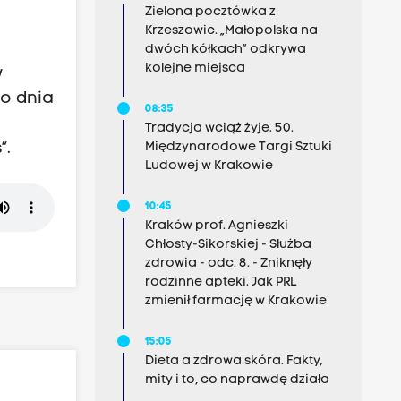
Zielona pocztówka z
Krzeszowic. „Małopolska na
dwóch kółkach” odkrywa
kolejne miejsca
w
go dnia
08:35
Tradycja wciąż żyje. 50.
”.
Międzynarodowe Targi Sztuki
Ludowej w Krakowie
10:45
Kraków prof. Agnieszki
Chłosty-Sikorskiej - Służba
zdrowia - odc. 8. - Zniknęły
rodzinne apteki. Jak PRL
zmienił farmację w Krakowie
15:05
Dieta a zdrowa skóra. Fakty,
mity i to, co naprawdę działa