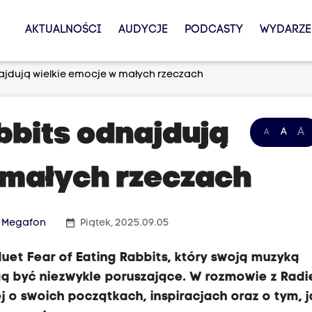
AKTUALNOŚCI
AUDYCJE
PODCASTY
WYDARZE
ajdują wielkie emocje w małych rzeczach
bbits odnajdują
A
A
A
 małych rzeczach
date_range
- Megafon
Piątek, 2025.09.05
uet Fear of Eating Rabbits, który swoją muzyką
gą być niezwykle poruszające. W rozmowie z Rad
 o swoich początkach, inspiracjach oraz o tym, j