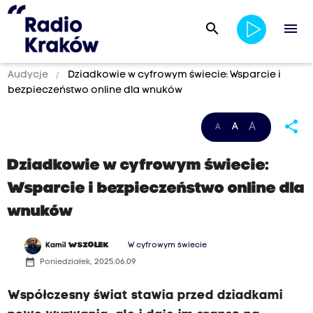
search
menu
Audycje
Dziadkowie w cyfrowym świecie: Wsparcie i
bezpieczeństwo online dla wnuków
share
A
A
A
Dziadkowie w cyfrowym świecie:
Wsparcie i bezpieczeństwo online dla
wnuków
Kamil
WSZOŁEK
W cyfrowym świecie
date_range
Poniedziałek, 2025.06.09
Współczesny świat stawia przed dziadkami