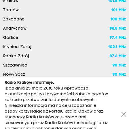
Kraków
101.6 MHz
Tarnów
101 MHz
Zakopane
100 MHz
Andrychów
98.8 MHz
Gorlice
97.4 MHz
Krynica-Zdrój
102.1 MHz
Rabka-Zdrój
87.6 MHz
Szczawnica
90 MHz
Nowy Sącz
90 MHz
Radio Kraków informuje,
iż od dnia 25 maja 2018 roku wprowadza
aktualizację polityki prywatności i zabezpieczeń w
zakresie przetwarzania danych osobowych.
Niniejsza informacja ma na celu zapoznanie
osoby korzystające z Portalu Radia Kraków oraz
słuchaczy Radia Kraków ze szczegółami
stosowanych przez Radio Kraków technologii oraz
RADIO KRAKÓW SA. Aleja Juliusza Słowackiego 22, 30-007
z przepisami o ochronie danych osobowych,