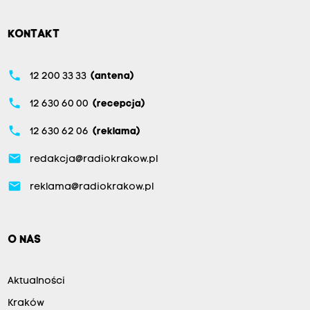
KONTAKT
phone
12 200 33 33
(antena)
phone
12 630 60 00
(recepcja)
phone
12 630 62 06
(reklama)
email
redakcja@radiokrakow.pl
email
reklama@radiokrakow.pl
O NAS
Aktualności
Kraków