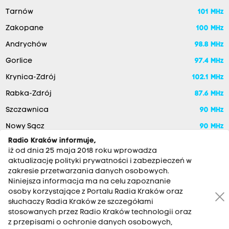
Tarnów
101 MHz
Zakopane
100 MHz
Andrychów
98.8 MHz
Gorlice
97.4 MHz
Krynica-Zdrój
102.1 MHz
Rabka-Zdrój
87.6 MHz
Szczawnica
90 MHz
Nowy Sącz
90 MHz
Radio Kraków informuje,
iż od dnia 25 maja 2018 roku wprowadza
aktualizację polityki prywatności i zabezpieczeń w
zakresie przetwarzania danych osobowych.
Niniejsza informacja ma na celu zapoznanie
osoby korzystające z Portalu Radia Kraków oraz
słuchaczy Radia Kraków ze szczegółami
stosowanych przez Radio Kraków technologii oraz
RADIO KRAKÓW SA. Aleja Juliusza Słowackiego 22, 30-007
z przepisami o ochronie danych osobowych,