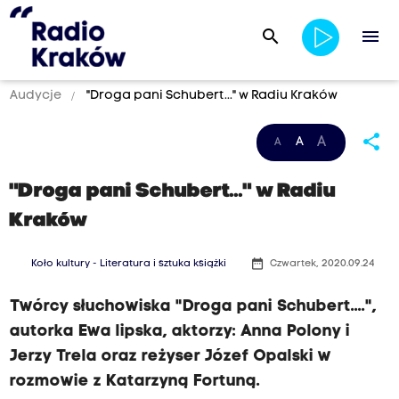
search
menu
Audycje
"Droga pani Schubert..." w Radiu Kraków
share
A
A
A
"Droga pani Schubert..." w Radiu
Kraków
date_range
Koło kultury - Literatura i sztuka książki
Czwartek, 2020.09.24
Twórcy słuchowiska "Droga pani Schubert....",
autorka Ewa lipska, aktorzy: Anna Polony i
Jerzy Trela oraz reżyser Józef Opalski w
rozmowie z Katarzyną Fortuną.