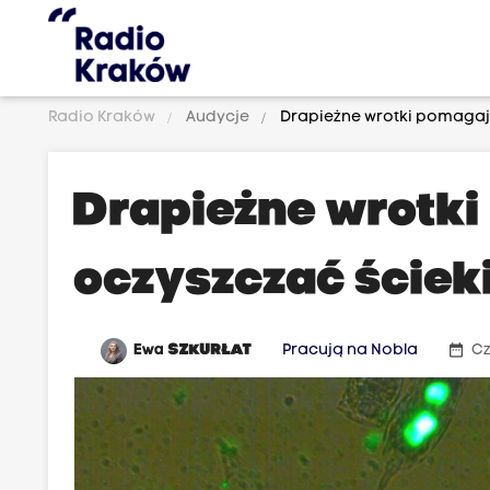
Radio Kraków
Audycje
Drapieżne wrotki pomagają
Drapieżne wrotk
oczyszczać ściek
date_range
Ewa
SZKURŁAT
Pracują na Nobla
Cz