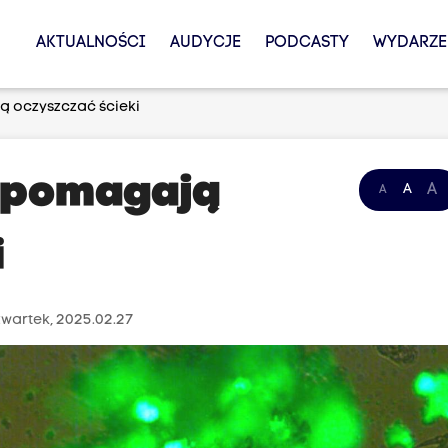
AKTUALNOŚCI
AUDYCJE
PODCASTY
WYDARZE
 oczyszczać ścieki
i pomagają
A
A
A
i
wartek, 2025.02.27