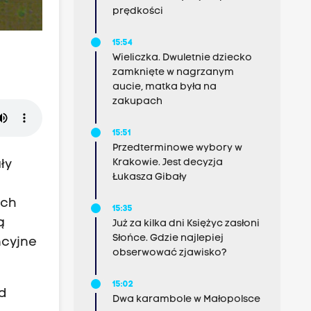
prędkości
15:54
Wieliczka. Dwuletnie dziecko
zamknięte w nagrzanym
aucie, matka była na
zakupach
15:51
Przedterminowe wybory w
Krakowie. Jest decyzja
ły
Łukasza Gibały
ach
15:35
ą
Już za kilka dni Księżyc zasłoni
Słońce. Gdzie najlepiej
ncyjne
obserwować zjawisko?
15:02
d
Dwa karambole w Małopolsce