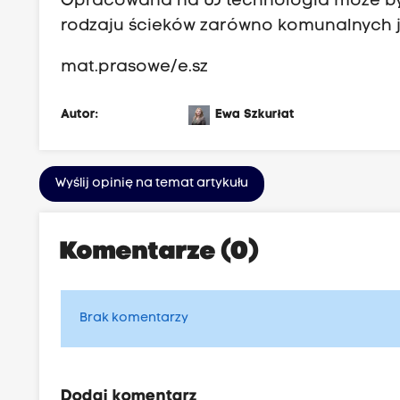
Opracowana na UJ technologia może by
rodzaju ścieków zarówno komunalnych j
mat.prasowe/e.sz
Autor:
Ewa Szkurłat
Wyślij opinię na temat artykułu
Komentarze (0)
Brak komentarzy
Dodaj komentarz