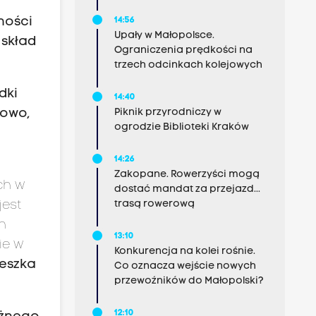
ności
14:56
Upały w Małopolsce.
 skład
Ograniczenia prędkości na
trzech odcinkach kolejowych
dki
14:40
towo,
Piknik przyrodniczy w
ogrodzie Biblioteki Kraków
14:26
Zakopane. Rowerzyści mogą
ch w
dostać mandat za przejazd...
trasą rowerową
jest
h
13:10
ie w
Konkurencja na kolei rośnie.
ieszka
Co oznacza wejście nowych
przewoźników do Małopolski?
12:10