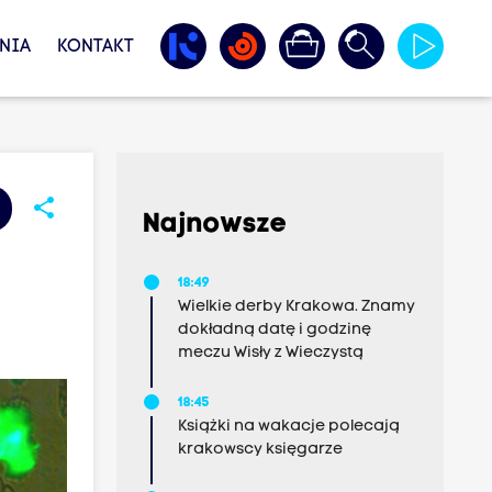
NIA
KONTAKT
share
Najnowsze
18:49
Wielkie derby Krakowa. Znamy
dokładną datę i godzinę
meczu Wisły z Wieczystą
18:45
Książki na wakacje polecają
krakowscy księgarze