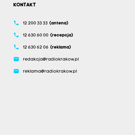
KONTAKT
phone
12 200 33 33
(antena)
phone
12 630 60 00
(recepcja)
phone
12 630 62 06
(reklama)
email
redakcja@radiokrakow.pl
email
reklama@radiokrakow.pl