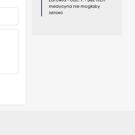
zdrowia - odc. 7. - Bez nich
medycyna nie mogłaby
istnieć