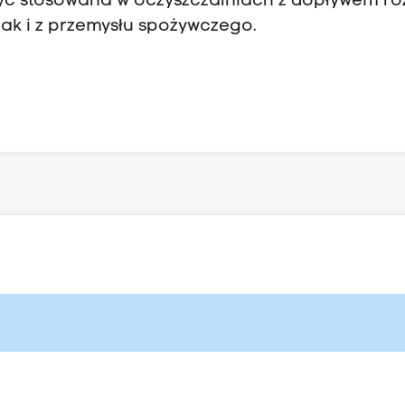
ć stosowana w oczyszczalniach z dopływem r
ak i z przemysłu spożywczego.