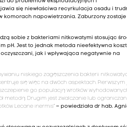
dzi do problemów eksploatacyjnych i
awia się niewłaściwa recyrkulacja osadu i trud
w komorach napowietrzania. Zaburzony zostaje
dzą sobie z bakteriami nitkowatymi stosując śro
im pH. Jest to jednak metoda nieefektywna kosz
oczyszczani, jak i wpływająca negatywnie na
ywaniu niskiego zagęszczenia bakterii nitkowaty
entruje się więc na dwóch aspektach. Pierwszym 
zczepienie go populacją wrotków wyhodowanyc
ł metodą. Drugim jest zwalczanie lub ograniczan
tków Lecane inermis”
– powiedziała dr hab. Agn