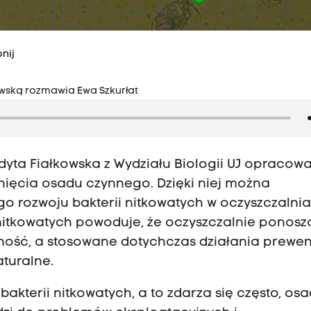
nij
kowską rozmawia Ewa Szkurłat
Edyta Fiałkowska z Wydziału Biologii UJ opracowa
ięcia osadu czynnego. Dzięki niej można
 rozwoju bakterii nitkowatych w oczyszczalni
 nitkowatych powoduje, że oczyszczalnie ponosz
ywność, a stosowane dotychczas działania prewe
turalne.
akterii nitkowatych, a to zdarza się często, osa