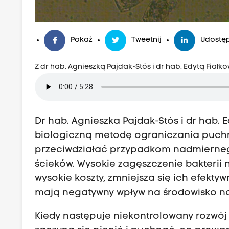
Pokaż
Tweetnij
Udostęp
Z dr hab. Agnieszką Pajdak-Stós i dr hab. Edytą Fiał
Dr hab. Agnieszka Pajdak-Stós i dr hab. 
biologiczną metodę ograniczania puchn
przeciwdziałać przypadkom nadmiernego
ścieków. Wysokie zagęszczenie bakterii
wysokie koszty, zmniejsza się ich efekt
mają negatywny wpływ na środowisko na
Kiedy następuje niekontrolowany rozwój b