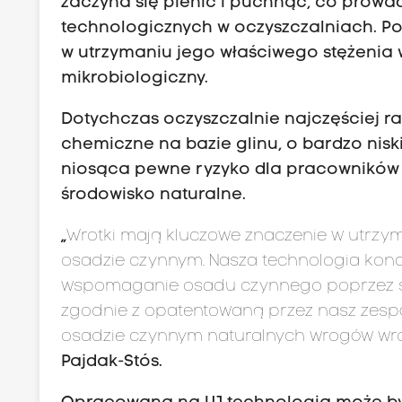
zaczyna się pienić i puchnąć, co prowa
technologicznych w oczyszczalniach. Poj
w utrzymaniu jego właściwego stężenia 
mikrobiologiczny.
Dotychczas oczyszczalnie najczęściej ra
chemiczne na bazie glinu, o bardzo nisk
niosąca pewne ryzyko dla pracowników 
środowisko naturalne.
„
Wrotki mają kluczowe znaczenie w utrzym
osadzie czynnym. Nasza technologia konc
wspomaganie osadu czynnego poprzez s
zgodnie z opatentowaną przez nasz zespó
osadzie czynnym naturalnych wrogów wro
Pajdak-Stós.