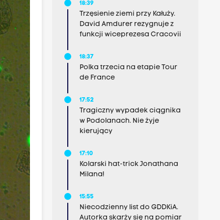
18:39
Trzęsienie ziemi przy Kałuży.
David Amdurer rezygnuje z
funkcji wiceprezesa Cracovii
18:37
Polka trzecia na etapie Tour
de France
17:52
Tragiczny wypadek ciągnika
w Podolanach. Nie żyje
kierujący
17:10
Kolarski hat-trick Jonathana
Milana!
15:55
Niecodzienny list do GDDKiA.
Autorka skarży się na pomiar