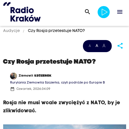
search
menu
Audycje
Czy Rosja przetestuje NATO?
share
A
A
A
Czy Rosja przetestuje NATO?
Ziemowit
SZCZEREK
Rurytania Ziemowita Szczerka, czyli podróże po Europie B
date_range
Czwartek, 2026.04.09
Rosja nie musi wcale zwyciężyć z NATO, by je
zlikwidować.