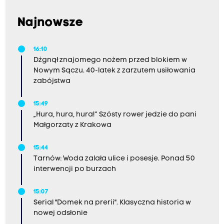
Najnowsze
16:10
Dźgnął znajomego nożem przed blokiem w
Nowym Sączu. 40-latek z zarzutem usiłowania
zabójstwa
15:49
„Hura, hura, hura!” Szósty rower jedzie do pani
Małgorzaty z Krakowa
15:44
Tarnów: Woda zalała ulice i posesje. Ponad 50
interwencji po burzach
15:07
Serial "Domek na prerii". Klasyczna historia w
nowej odsłonie