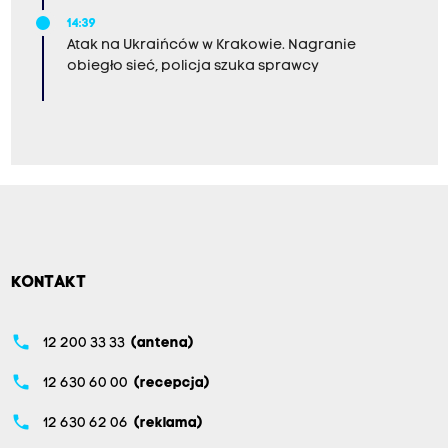
14:39
Atak na Ukraińców w Krakowie. Nagranie
obiegło sieć, policja szuka sprawcy
KONTAKT
phone
12 200 33 33
(antena)
phone
12 630 60 00
(recepcja)
phone
12 630 62 06
(reklama)