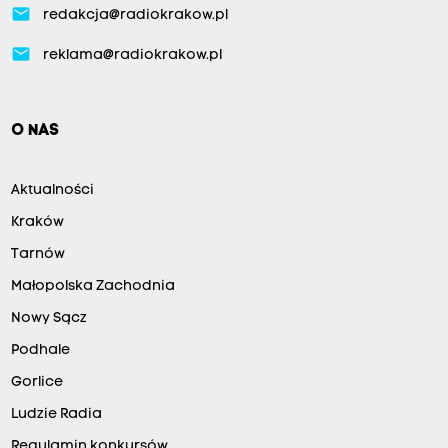
email
redakcja@radiokrakow.pl
email
reklama@radiokrakow.pl
O NAS
Aktualności
Kraków
Tarnów
Małopolska Zachodnia
Nowy Sącz
Podhale
Gorlice
Ludzie Radia
Regulamin konkursów