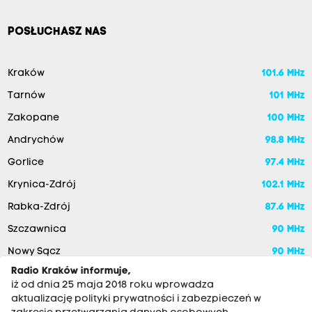
POSŁUCHASZ NAS
Kraków
101.6 MHz
Tarnów
101 MHz
Zakopane
100 MHz
Andrychów
98.8 MHz
Gorlice
97.4 MHz
Krynica-Zdrój
102.1 MHz
Rabka-Zdrój
87.6 MHz
Szczawnica
90 MHz
Nowy Sącz
90 MHz
Radio Kraków informuje,
iż od dnia 25 maja 2018 roku wprowadza
aktualizację polityki prywatności i zabezpieczeń w