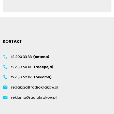
KONTAKT
phone
12 200 33 33
(antena)
phone
12 630 60 00
(recepcja)
phone
12 630 62 06
(reklama)
email
redakcja@radiokrakow.pl
email
reklama@radiokrakow.pl