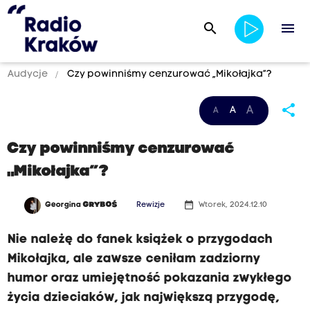
search
menu
Audycje
Czy powinniśmy cenzurować „Mikołajka”?
share
A
A
A
Czy powinniśmy cenzurować
„Mikołajka”?
date_range
Georgina
GRYBOŚ
Rewizje
Wtorek, 2024.12.10
Nie należę do fanek książek o przygodach
Mikołajka, ale zawsze ceniłam zadziorny
humor oraz umiejętność pokazania zwykłego
życia dzieciaków, jak największą przygodę,