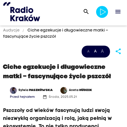
search
menu
Audycje
Ciche egzekucje i długowieczne matki –
fascynujące życie pszczół
share
A
A
A
Ciche egzekucje i długowieczne
matki – fascynujące życie pszczół
Sylwia
PASZKOWSKA
Aneta
HUDZIK
date_range
Przed hejnałem
Środa, 2025.05.21
Pszczoły od wieków fascynują ludzi swoją
niezwykłą organizacją i rolą, jaką pełnią w
ekosystemie. To nie tylko producenci