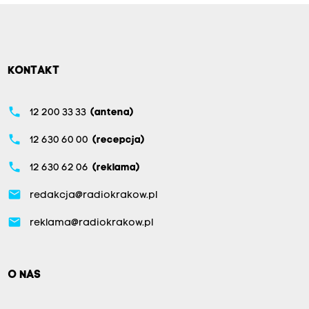
KONTAKT
phone
12 200 33 33
(antena)
phone
12 630 60 00
(recepcja)
phone
12 630 62 06
(reklama)
email
redakcja@radiokrakow.pl
email
reklama@radiokrakow.pl
O NAS