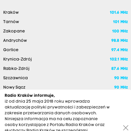
Kraków
101.6 MHz
Tarnów
101 MHz
Zakopane
100 MHz
Andrychów
98.8 MHz
Gorlice
97.4 MHz
Krynica-Zdrój
102.1 MHz
Rabka-Zdrój
87.6 MHz
Szczawnica
90 MHz
Nowy Sącz
90 MHz
Radio Kraków informuje,
iż od dnia 25 maja 2018 roku wprowadza
aktualizację polityki prywatności i zabezpieczeń w
zakresie przetwarzania danych osobowych.
Niniejsza informacja ma na celu zapoznanie
osoby korzystające z Portalu Radia Kraków oraz
słuchaczy Radia Kraków ze szczegółami