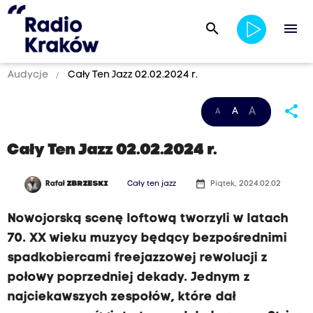
search
menu
Audycje
Cały Ten Jazz 02.02.2024 r.
share
A
A
A
Cały Ten Jazz 02.02.2024 r.
date_range
Rafał
ZBRZESKI
Cały ten jazz
Piątek, 2024.02.02
Nowojorską scenę loftową tworzyli w latach
70. XX wieku muzycy będący bezpośrednimi
spadkobiercami freejazzowej rewolucji z
połowy poprzedniej dekady. Jednym z
najciekawszych zespołów, które dał