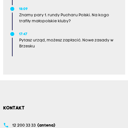
18:09
Znamy pary 1. rundy Pucharu Polski. Na kogo
trafiły małopolskie kluby?
17:47
Pytasz urząd, możesz zapłacić. Nowe zasady w
Brzesku
KONTAKT
phone
12 200 33 33
(antena)