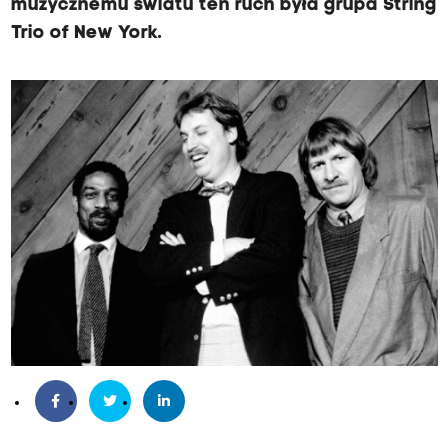
muzycznemu światu ten ruch była grupa String
Trio of New York.