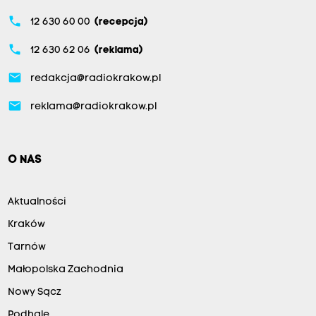
phone
12 630 60 00
(recepcja)
phone
12 630 62 06
(reklama)
email
redakcja@radiokrakow.pl
email
reklama@radiokrakow.pl
O NAS
Aktualności
Kraków
Tarnów
Małopolska Zachodnia
Nowy Sącz
Podhale