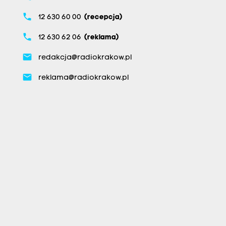
phone
12 630 60 00
(recepcja)
phone
12 630 62 06
(reklama)
email
redakcja@radiokrakow.pl
email
reklama@radiokrakow.pl