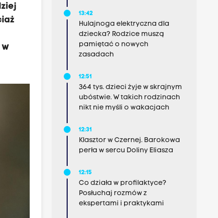
ziej
13:42
ciaż
Hulajnoga elektryczna dla
k
dziecka? Rodzice muszą
pamiętać o nowych
 w
zasadach
12:51
364 tys. dzieci żyje w skrajnym
ubóstwie. W takich rodzinach
nikt nie myśli o wakacjach
12:31
Klasztor w Czernej. Barokowa
perła w sercu Doliny Eliasza
12:15
Co działa w profilaktyce?
Posłuchaj rozmów z
ekspertami i praktykami