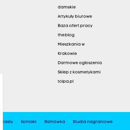
damskie
Artykuły biurowe
Baza ofert pracy
the:blog
Mieszkania w
Krakowie
Darmowe ogłoszenia
Sklep z kosmetykami
tolpa.pl
dcasty
Kontakt
Ramówka
Studia nagraniowe