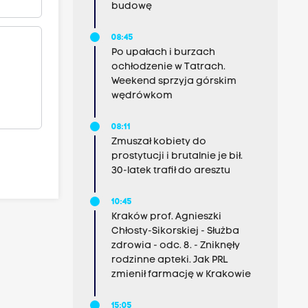
budowę
08:45
Po upałach i burzach
ochłodzenie w Tatrach.
Weekend sprzyja górskim
wędrówkom
08:11
Zmuszał kobiety do
prostytucji i brutalnie je bił.
30-latek trafił do aresztu
10:45
Kraków prof. Agnieszki
Chłosty-Sikorskiej - Służba
zdrowia - odc. 8. - Zniknęły
rodzinne apteki. Jak PRL
zmienił farmację w Krakowie
15:05