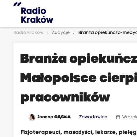
Radio Kraków
Audycje
Branża opiekuńczo-medycz
Branża opiekuńc
Małopolsce cierp
pracowników
date_range
Joanna
GĄSKA
Zawodowiec
Wtorek
Fizjoterapeuci, masażyści, lekarze, pielę