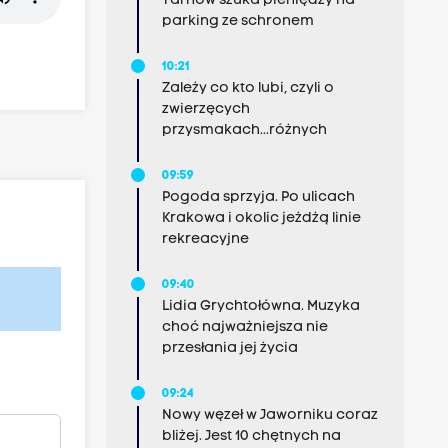
Tarnów szuka pieniędzy na
parking ze schronem
10:21
Zależy co kto lubi, czyli o
zwierzęcych
przysmakach...różnych
09:59
Pogoda sprzyja. Po ulicach
Krakowa i okolic jeżdżą linie
rekreacyjne
09:40
Lidia Grychtołówna. Muzyka
choć najważniejsza nie
przesłania jej życia
09:24
Nowy węzeł w Jaworniku coraz
bliżej. Jest 10 chętnych na