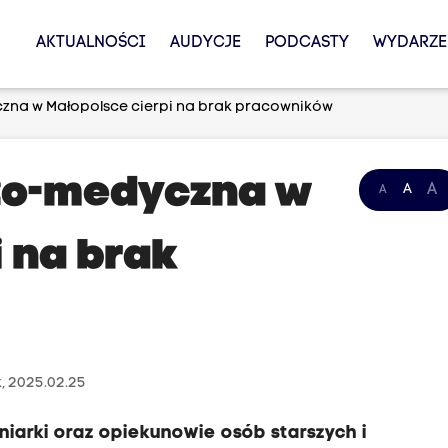
AKTUALNOŚCI
AUDYCJE
PODCASTY
WYDARZE
na w Małopolsce cierpi na brak pracowników
zo-medyczna w
A
A
A
i na brak
, 2025.02.25
gniarki oraz opiekunowie osób starszych i