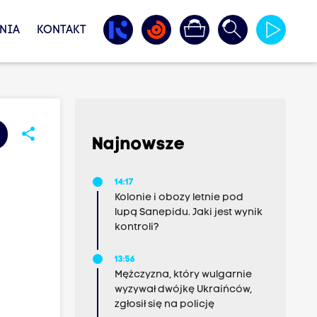
NIA
KONTAKT
share
Najnowsze
14:17
Kolonie i obozy letnie pod
lupą Sanepidu. Jaki jest wynik
kontroli?
13:56
Mężczyzna, który wulgarnie
wyzywał dwójkę Ukraińców,
zgłosił się na policję