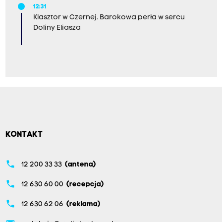
12:31
Klasztor w Czernej. Barokowa perła w sercu
Doliny Eliasza
KONTAKT
phone
12 200 33 33
(antena)
phone
12 630 60 00
(recepcja)
phone
12 630 62 06
(reklama)