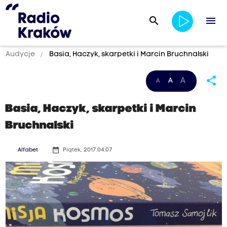
search
menu
Audycje
Basia, Haczyk, skarpetki i Marcin Bruchnalski
share
A
A
A
Basia, Haczyk, skarpetki i Marcin
Bruchnalski
date_range
Alfabet
Piątek, 2017.04.07