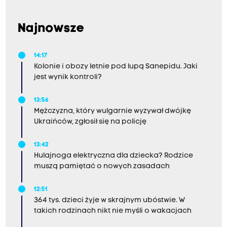
Najnowsze
14:17
Kolonie i obozy letnie pod lupą Sanepidu. Jaki
jest wynik kontroli?
13:56
Mężczyzna, który wulgarnie wyzywał dwójkę
Ukraińców, zgłosił się na policję
13:42
Hulajnoga elektryczna dla dziecka? Rodzice
muszą pamiętać o nowych zasadach
12:51
364 tys. dzieci żyje w skrajnym ubóstwie. W
takich rodzinach nikt nie myśli o wakacjach