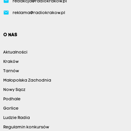
email
redakcja@radiokrakow.pl
email
reklama@radiokrakow.pl
O NAS
Aktualności
Kraków
Tarnów
Małopolska Zachodnia
Nowy Sącz
Podhale
Gorlice
Ludzie Radia
Regulamin konkursów