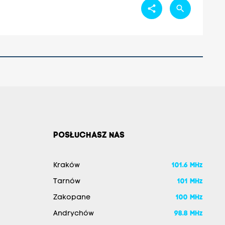
share
search
POSŁUCHASZ NAS
Kraków
101.6 MHz
Tarnów
101 MHz
Zakopane
100 MHz
Andrychów
98.8 MHz