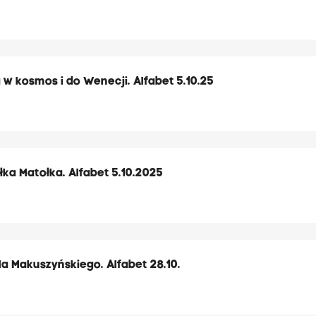
 w kosmos i do Wenecji. Alfabet 5.10.25
łka Matołka. Alfabet 5.10.2025
a Makuszyńskiego. Alfabet 28.10.