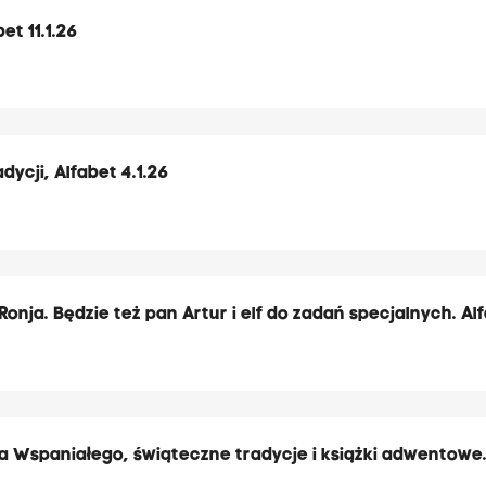
et 11.1.26
dycji, Alfabet 4.1.26
nja. Będzie też pan Artur i elf do zadań specjalnych. Alf
 Wspaniałego, świąteczne tradycje i książki adwentowe. 