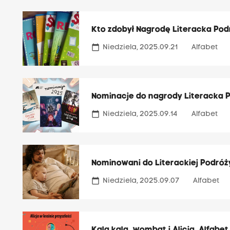
Kto zdobył Nagrodę Literacka Podr
calendar_today
Niedziela, 2025.09.21
Alfabet
Nominacje do nagrody Literacka Po
calendar_today
Niedziela, 2025.09.14
Alfabet
Nominowani do Literackiej Podróży
calendar_today
Niedziela, 2025.09.07
Alfabet