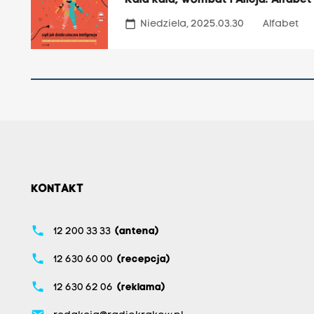
Kala kala, wombat i Alicja. Alfabe
calendar_today
Niedziela, 2025.03.30
Alfabet
KONTAKT
phone
12 200 33 33
(antena)
phone
12 630 60 00
(recepcja)
phone
12 630 62 06
(reklama)