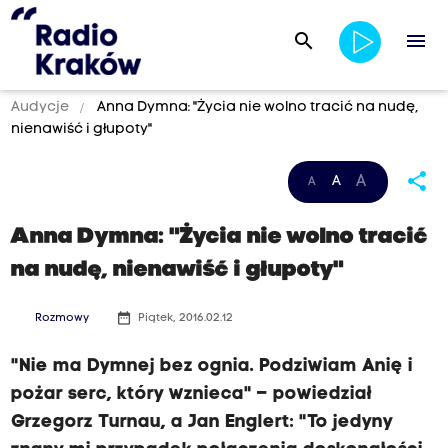
search
menu
Audycje
Anna Dymna: "Życia nie wolno tracić na nudę,
nienawiść i głupoty"
share
A
A
A
Anna Dymna: "Życia nie wolno tracić
na nudę, nienawiść i głupoty"
date_range
Rozmowy
Piątek, 2016.02.12
"Nie ma Dymnej bez ognia. Podziwiam Anię i
pożar serc, który wznieca" – powiedział
Grzegorz Turnau, a Jan Englert: "To jedyny