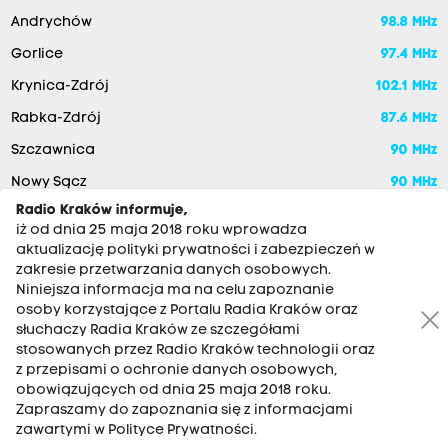
Andrychów
98.8 MHz
Gorlice
97.4 MHz
Krynica-Zdrój
102.1 MHz
Rabka-Zdrój
87.6 MHz
Szczawnica
90 MHz
Nowy Sącz
90 MHz
Radio Kraków informuje,
iż od dnia 25 maja 2018 roku wprowadza
aktualizację polityki prywatności i zabezpieczeń w
zakresie przetwarzania danych osobowych.
Niniejsza informacja ma na celu zapoznanie
osoby korzystające z Portalu Radia Kraków oraz
słuchaczy Radia Kraków ze szczegółami
stosowanych przez Radio Kraków technologii oraz
RADIO KRAKÓW SA. Aleja Juliusza Słowackiego 22, 30-007
z przepisami o ochronie danych osobowych,
Kraków
obowiązujących od dnia 25 maja 2018 roku.
Zapraszamy do zapoznania się z informacjami
Antena: 12 200 33 33
zawartymi w Polityce Prywatności.