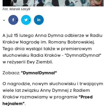
Fot. Marek Lasyk
A już 15 lutego Anna Dymna odbierze w Radiu
Kraków Nagrodę im. Romany Bobrowskiej.
Tego dnia wystąpi także w premierowym
słuchowisku Radia Kraków - "Dymna!Dymna!"
w reżyserii Ewy Ziembli.
Zobacz:
"Dymna!Dymna!"
O nagrodzie, nowym słuchowisku i trwającym
wiele lat związku Anny Dymnej z Radiem
Kraków rozmawiamy w programie
"Przed
hejnałem"
.