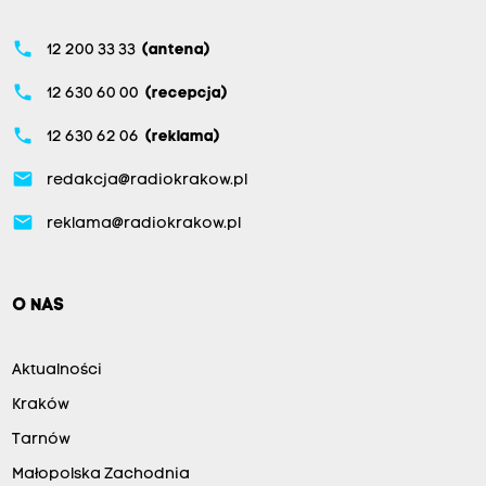
phone
12 200 33 33
(antena)
phone
12 630 60 00
(recepcja)
phone
12 630 62 06
(reklama)
email
redakcja@radiokrakow.pl
email
reklama@radiokrakow.pl
O NAS
Aktualności
Kraków
Tarnów
Małopolska Zachodnia