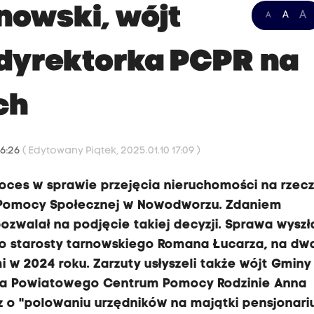
nowski, wójt
A
A
A
 dyrektorka PCPR na
ch
16:26
( Edytowany Piątek, 2025.01.10 17:09 )
oces w sprawie przejęcia nieruchomości na rzec
 Pomocy Społecznej w Nowodworzu. Zdaniem
ozwalał na podjęcie takiej decyzji. Sprawa wyszł
o starosty tarnowskiego Romana Łucarza, na dw
 2024 roku. Zarzuty usłyszeli także wójt Gminy
rka Powiatowego Centrum Pomocy Rodzinie Anna
z o "polowaniu urzędników na majątki pensjonari