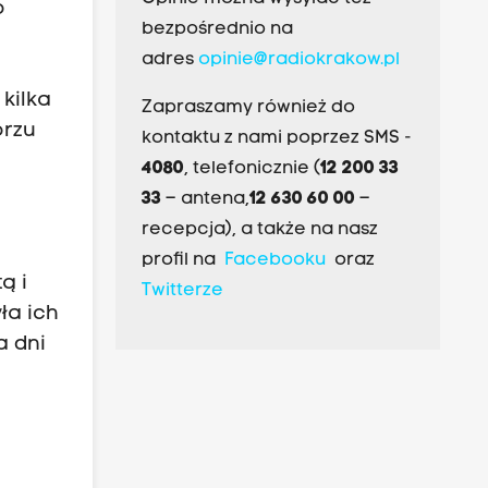
o
bezpośrednio na
adres
opinie@radiokrakow.pl
kilka
Zapraszamy również do
orzu
kontaktu z nami poprzez SMS -
4080
, telefonicznie (
12 200 33
33
– antena,
12 630 60 00
–
recepcja), a także na nasz
profil na
Facebooku
oraz
ą i
Twitterze
ła ich
a dni