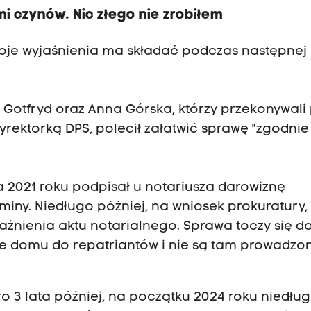
mi czynów. Nic złego nie zrobiłem
woje wyjaśnienia ma składać podczas następnej
z Gotfryd oraz Anna Górska, którzy przekonywali
rektorką DPS, polecił załatwić sprawę "zgodnie
 2021 roku podpisał u notariusza darowiznę
iny. Niedługo później, na wniosek prokuratury,
żnienia aktu notarialnego. Sprawa toczy się do 
e domu do repatriantów i nie są tam prowadzo
o 3 lata później, na początku 2024 roku niedłu