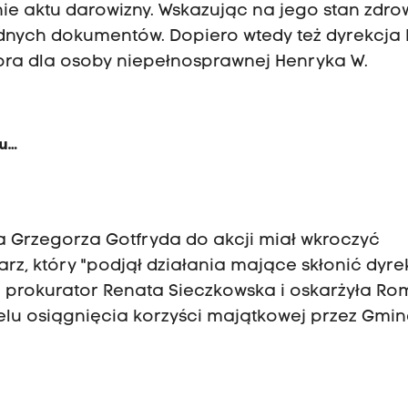
e aktu darowizny. Wskazując na jego stan zdrow
adnych dokumentów. Dopiero wtedy też dyrekcja
tora dla osoby niepełnosprawnej Henryka W.
mu
ta Grzegorza Gotfryda do akcji miał wkroczyć
z, który "podjął działania mające skłonić dyre
ła prokurator Renata Sieczkowska i oskarżyła R
lu osiągnięcia korzyści majątkowej przez Gmi