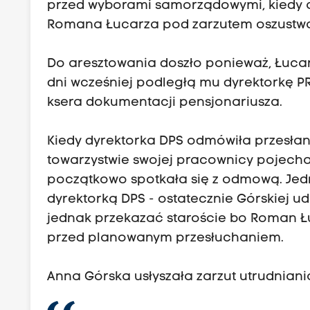
przed wyborami samorządowymi, kiedy 
Romana Łucarza pod zarzutem oszustw
Do aresztowania doszło ponieważ, Łucarz
dni wcześniej podległą mu dyrektorkę 
ksera dokumentacji pensjonariusza.
Kiedy dyrektorka DPS odmówiła przesła
towarzystwie swojej pracownicy pojech
początkowo spotkała się z odmową. Jedn
dyrektorką DPS - ostatecznie Górskiej u
jednak przekazać staroście bo Roman Łu
przed planowanym przesłuchaniem.
Anna Górska usłyszała zarzut utrudniani