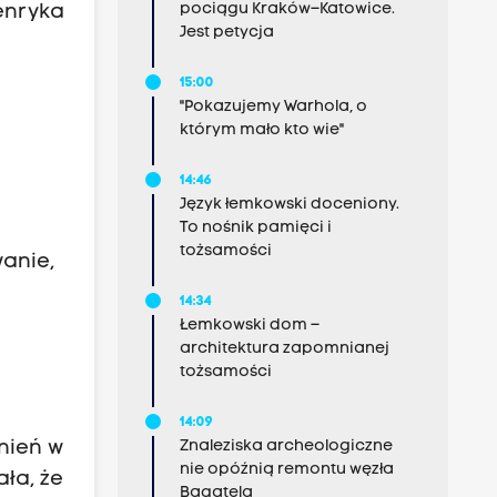
pociągu Kraków–Katowice.
enryka
Jest petycja
15:00
"Pokazujemy Warhola, o
którym mało kto wie"
14:46
Język łemkowski doceniony.
To nośnik pamięci i
tożsamości
anie,
14:34
Łemkowski dom –
architektura zapomnianej
tożsamości
14:09
nień w
Znaleziska archeologiczne
nie opóźnią remontu węzła
ła, że
Bagatela