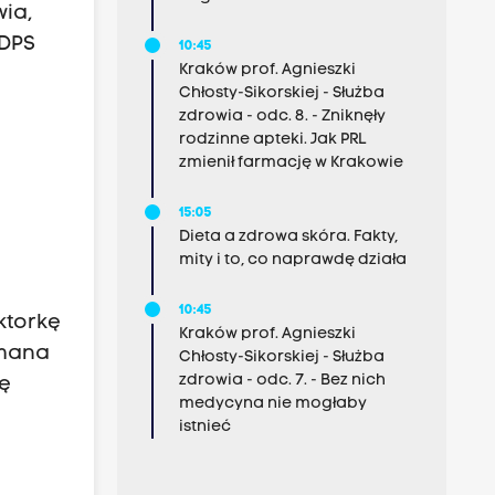
ia,
 DPS
10:45
Kraków prof. Agnieszki
Chłosty-Sikorskiej - Służba
zdrowia - odc. 8. - Zniknęły
rodzinne apteki. Jak PRL
zmienił farmację w Krakowie
15:05
Dieta a zdrowa skóra. Fakty,
mity i to, co naprawdę działa
10:45
ktorkę
Kraków prof. Agnieszki
omana
Chłosty-Sikorskiej - Służba
zdrowia - odc. 7. - Bez nich
nę
medycyna nie mogłaby
istnieć