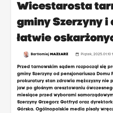
Wicestarosta tar
gminy Szerzyny i
łatwie oskarżony
date_range
Bartłomiej
MAZIARZ
Piątek, 2025.01.10 
Przed tarnowskim sądem rozpoczął się pr
gminy Szerzyny od pensjonariusza Domu
prokuratury stan zdrowia mężczyzny nie p
jaw po głośnym aresztowaniu ówczesneg
miesiące przed wyborami samorządowymi w
Szerzyny Grzegorz Gotfryd oraz dyrekto
Górska. Ogólnopolskie media pisały wręc