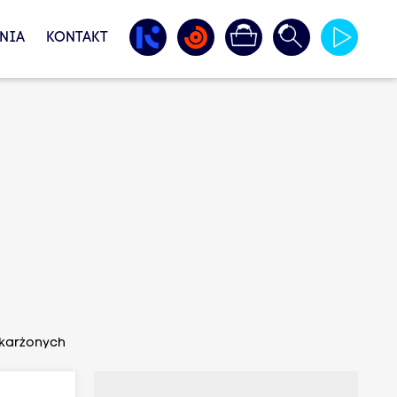
NIA
KONTAKT
oskarżonych