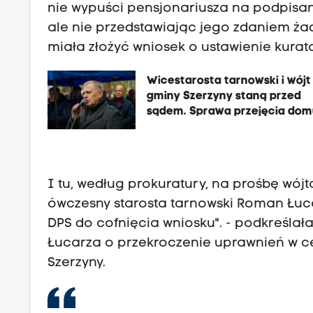
nie wypuści pensjonariusza na podpisani
ale nie przedstawiając jego zdaniem ż
miała złożyć wniosek o ustawienie kura
Wicestarosta tarnowski i wójt
gminy Szerzyny staną przed
sądem. Sprawa przejęcia do
od podpiecznego DPS
I tu, według prokuratury, na prośbę wój
ówczesny starosta tarnowski Roman Łucar
DPS do cofnięcia wniosku". - podkreśla
Łucarza o przekroczenie uprawnień w ce
Szerzyny.