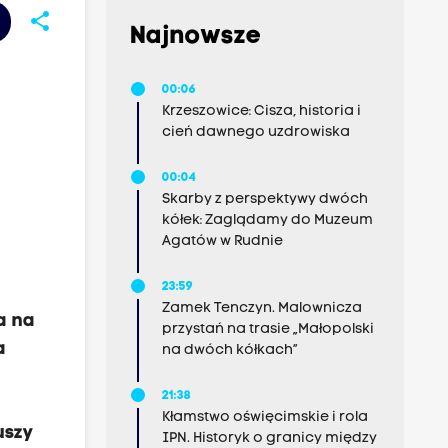
share
Najnowsze
00:06
Krzeszowice: Cisza, historia i
cień dawnego uzdrowiska
00:04
Skarby z perspektywy dwóch
kółek: Zaglądamy do Muzeum
Agatów w Rudnie
z
23:59
Zamek Tenczyn. Malownicza
a na
przystań na trasie „Małopolski
a
na dwóch kółkach”
21:38
Kłamstwo oświęcimskie i rola
uszy
IPN. Historyk o granicy między