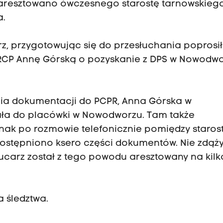
aresztowano ówczesnego starostę tarnowskieg
a.
, przygotowując się do przesłuchania poprosił 
PRCP Annę Górską o pozyskanie z DPS w Nowodw
nia dokumentacji do PCPR, Anna Górska w
ała do placówki w Nowodworzu. Tam także
ak po rozmowie telefonicznie pomiędzy starost
dostępniono ksero części dokumentów. Nie zdąży
carz został z tego powodu aresztowany na kilk
a śledztwa.