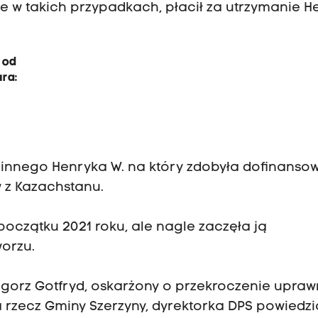
e w takich przypadkach, płacił za utrzymanie H
 od
ura:
nnego Henryka W. na który zdobyła dofinansow
 z Kazachstanu.
oczątku 2021 roku, ale nagle zaczęła ją
orzu.
egorz Gotfryd, oskarżony o przekroczenie upraw
 rzecz Gminy Szerzyny, dyrektorka DPS powiedzia