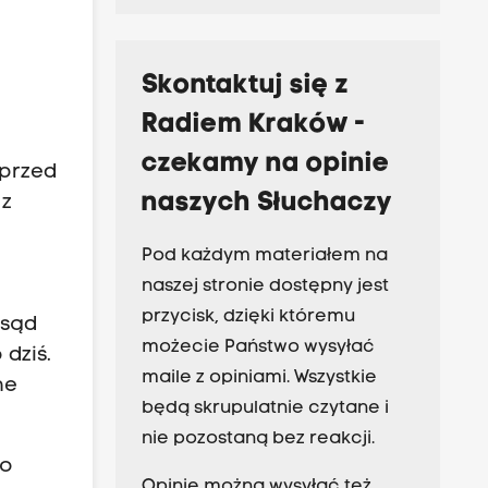
Skontaktuj się z
Radiem Kraków -
czekamy na opinie
 przed
naszych Słuchaczy
 z
Pod każdym materiałem na
naszej stronie dostępny jest
przycisk, dzięki któremu
 sąd
możecie Państwo wysyłać
dziś.
maile z opiniami. Wszystkie
ne
będą skrupulatnie czytane i
nie pozostaną bez reakcji.
go
Opinie można wysyłać też