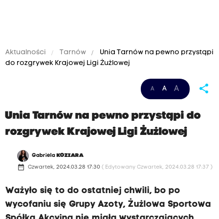
Aktualności
Tarnów
Unia Tarnów na pewno przystąpi
do rozgrywek Krajowej Ligi Żużlowej
share
A
A
A
Unia Tarnów na pewno przystąpi do
rozgrywek Krajowej Ligi Żużlowej
Gabriela
KOZIARA
date_range
Czwartek, 2024.03.28 17:30
( Edytowany Czwartek, 2024.03.28 17:37 )
Ważyło się to do ostatniej chwili, bo po
wycofaniu się Grupy Azoty, Żużlowa Sportowa
Spółka Akcyjna nie miała wystarczających