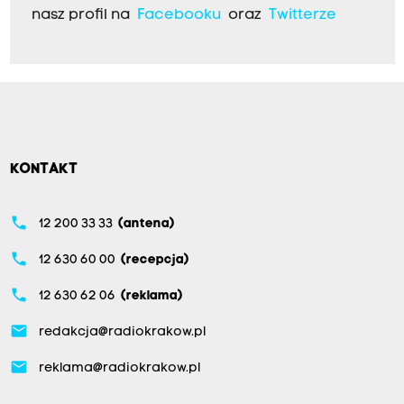
nasz profil na
Facebooku
oraz
Twitterze
KONTAKT
phone
12 200 33 33
(antena)
phone
12 630 60 00
(recepcja)
phone
12 630 62 06
(reklama)
email
redakcja@radiokrakow.pl
email
reklama@radiokrakow.pl