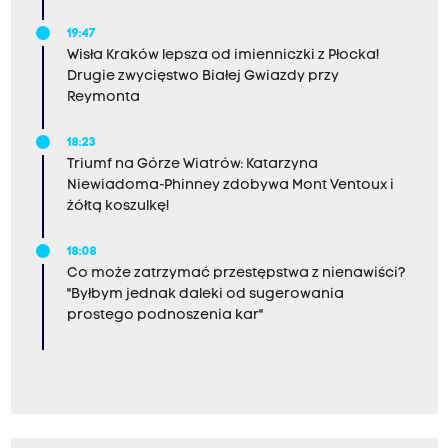
19:47
Wisła Kraków lepsza od imienniczki z Płocka!
Drugie zwycięstwo Białej Gwiazdy przy
Reymonta
18:23
Triumf na Górze Wiatrów: Katarzyna
Niewiadoma-Phinney zdobywa Mont Ventoux i
żółtą koszulkę!
18:08
Co może zatrzymać przestępstwa z nienawiści?
"Byłbym jednak daleki od sugerowania
prostego podnoszenia kar"