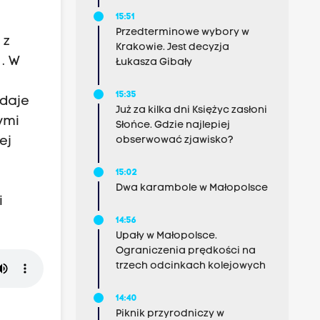
15:51
Przedterminowe wybory w
 z
Krakowie. Jest decyzja
. W
Łukasza Gibały
15:35
odaje
Już za kilka dni Księżyc zasłoni
ymi
Słońce. Gdzie najlepiej
obserwować zjawisko?
ej
15:02
Dwa karambole w Małopolsce
i
14:56
Upały w Małopolsce.
Ograniczenia prędkości na
trzech odcinkach kolejowych
14:40
Piknik przyrodniczy w