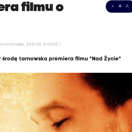
ra filmu o
A
A
A
niedziałek, 2021.05.31 05:05 )
 środę tarnowska premiera filmu "Nad Życie"