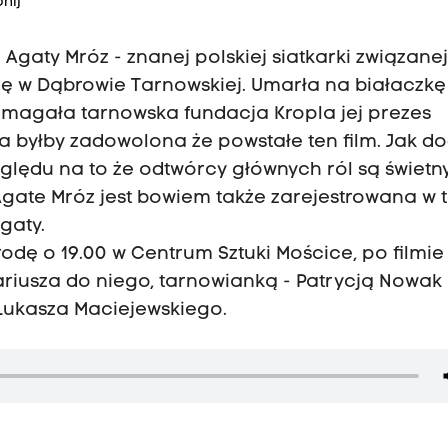
nij
Agaty Mróz - znanej polskiej siatkarki związanej
ę w Dąbrowie Tarnowskiej. Umarła na białaczkę 
omagała tarnowska fundacja Kropla jej prezes
a byłby zadowolona że powstałe ten film. Jak d
zględu na to że odtwórcy głównych ról są świetn
Agate Mróz jest bowiem także zarejestrowana w t
gaty.
odę o 19.00 w Centrum Sztuki Mościce, po filmie
riusza do niego, tarnowianką - Patrycją Nowak 
Łukasza Maciejewskiego.