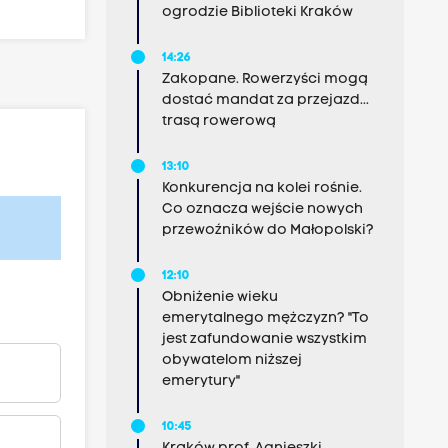
ogrodzie Biblioteki Kraków
14:26
Zakopane. Rowerzyści mogą
dostać mandat za przejazd...
trasą rowerową
13:10
Konkurencja na kolei rośnie.
Co oznacza wejście nowych
przewoźników do Małopolski?
12:10
Obniżenie wieku
emerytalnego mężczyzn? "To
jest zafundowanie wszystkim
obywatelom niższej
emerytury"
10:45