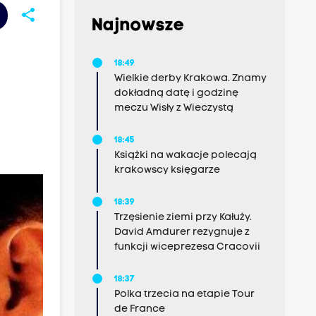
share
Najnowsze
18:49
Wielkie derby Krakowa. Znamy
dokładną datę i godzinę
meczu Wisły z Wieczystą
18:45
Książki na wakacje polecają
krakowscy księgarze
18:39
Trzęsienie ziemi przy Kałuży.
David Amdurer rezygnuje z
funkcji wiceprezesa Cracovii
18:37
Polka trzecia na etapie Tour
de France