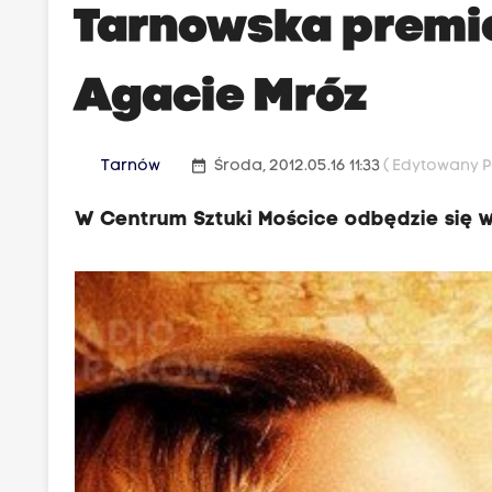
Tarnowska premie
Agacie Mróz
date_range
Tarnów
Środa, 2012.05.16 11:33
( Edytowany Po
W Centrum Sztuki Mościce odbędzie się w