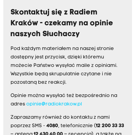
Skontaktuj się z Radiem
Kraków - czekamy na opinie
naszych Słuchaczy
Pod każdym materiałem na naszej stronie
dostępny jest przycisk, dzięki któremu
możecie Państwo wysyłać maile z opiniami.
Wszystkie będą skrupulatnie czytane i nie
pozostaną bez reakcji.
Opinie można wysyłać też bezpośrednio na
adres
opinie@radiokrakow.pl
Zapraszamy również do kontaktu z nami
poprzez SMS -
4080
, telefonicznie (
12 200 33 33
– antena,
12 630 60 00
– recepcja), a także na