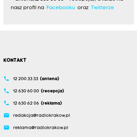
nasz profil na
Facebooku
oraz
Twitterze
KONTAKT
phone
12 200 33 33
(antena)
phone
12 630 60 00
(recepcja)
phone
12 630 62 06
(reklama)
email
redakcja@radiokrakow.pl
email
reklama@radiokrakow.pl