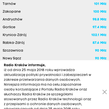
Tarnów
101 MHz
Zakopane
100 MHz
Andrychów
98.8 MHz
Gorlice
97.4 MHz
Krynica-Zdrój
102.1 MHz
Rabka-Zdrój
87.6 MHz
Szczawnica
90 MHz
Nowy Sącz
90 MHz
Radio Kraków informuje,
iż od dnia 25 maja 2018 roku wprowadza
aktualizację polityki prywatności i zabezpieczeń w
zakresie przetwarzania danych osobowych.
Niniejsza informacja ma na celu zapoznanie
osoby korzystające z Portalu Radia Kraków oraz
słuchaczy Radia Kraków ze szczegółami
stosowanych przez Radio Kraków technologii oraz
RADIO KRAKÓW SA. Aleja Juliusza Słowackiego 22, 30-007
z przepisami o ochronie danych osobowych,
Kraków