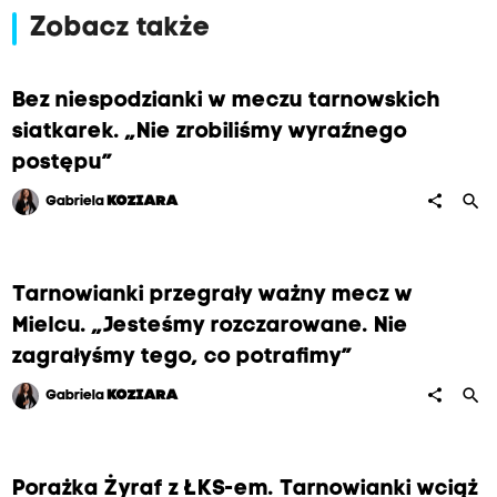
Zobacz także
Bez niespodzianki w meczu tarnowskich
siatkarek. „Nie zrobiliśmy wyraźnego
postępu”
search
share
Gabriela
KOZIARA
Tarnowianki przegrały ważny mecz w
Mielcu. „Jesteśmy rozczarowane. Nie
zagrałyśmy tego, co potrafimy”
search
share
Gabriela
KOZIARA
Porażka Żyraf z ŁKS-em. Tarnowianki wciąż