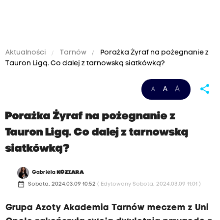
Aktualności
Tarnów
Porażka Żyraf na pożegnanie z
Tauron Ligą. Co dalej z tarnowską siatkówką?
share
A
A
A
Porażka Żyraf na pożegnanie z
Tauron Ligą. Co dalej z tarnowską
siatkówką?
Gabriela
KOZIARA
date_range
Sobota, 2024.03.09 10:52
( Edytowany Sobota, 2024.03.09 11:01 )
Grupa Azoty Akademia Tarnów meczem z Uni