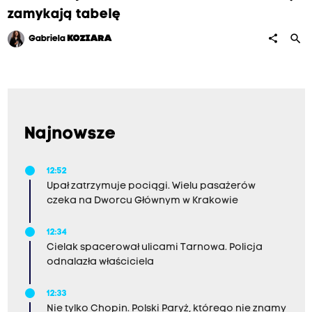
zamykają tabelę
search
share
Gabriela
KOZIARA
Najnowsze
12:52
Upał zatrzymuje pociągi. Wielu pasażerów
czeka na Dworcu Głównym w Krakowie
12:34
Cielak spacerował ulicami Tarnowa. Policja
odnalazła właściciela
12:33
Nie tylko Chopin. Polski Paryż, którego nie znamy