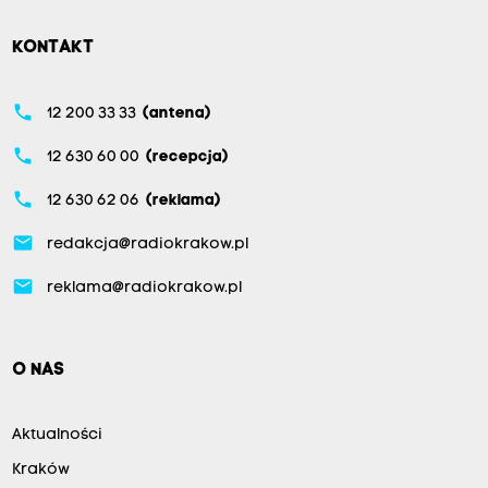
KONTAKT
phone
12 200 33 33
(antena)
phone
12 630 60 00
(recepcja)
phone
12 630 62 06
(reklama)
email
redakcja@radiokrakow.pl
email
reklama@radiokrakow.pl
O NAS
Aktualności
Kraków