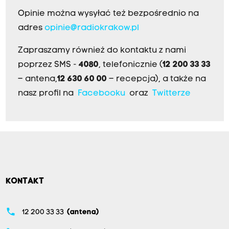
Opinie można wysyłać też bezpośrednio na
adres
opinie@radiokrakow.pl
Zapraszamy również do kontaktu z nami
poprzez SMS -
4080
, telefonicznie (
12 200 33 33
– antena,
12 630 60 00
– recepcja), a także na
nasz profil na
Facebooku
oraz
Twitterze
KONTAKT
phone
12 200 33 33
(antena)