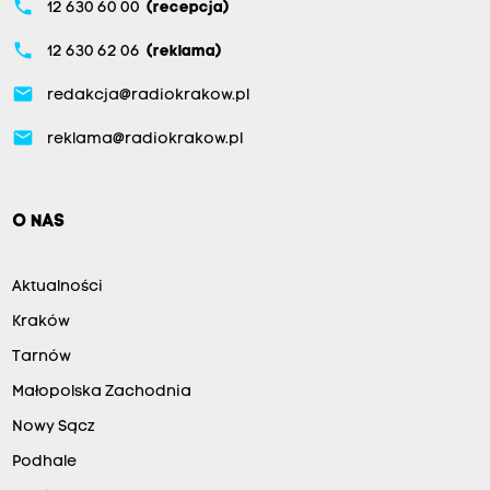
phone
12 630 60 00
(recepcja)
phone
12 630 62 06
(reklama)
email
redakcja@radiokrakow.pl
email
reklama@radiokrakow.pl
O NAS
Aktualności
Kraków
Tarnów
Małopolska Zachodnia
Nowy Sącz
Podhale