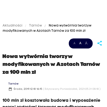
Aktualności
Tarnów
Nowa wytwórnia tworzyw
modyfikowanych w Azotach Tarnów za 100 mln zł
share
A
A
A
Nowa wytwórnia tworzyw
modyfikowanych w Azotach Tarnów
za 100 mln zł
Tarnów
date_range
Środa, 2019.12.18 16:15
( Edytowany Poniedziałek, 2021.05.31 08:18 )
100 mln zł kosztowała budowa i wyposażenie