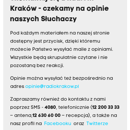
Kraków - czekamy na opinie
naszych Słuchaczy
Pod każdym materiałem na naszej stronie
dostępny jest przycisk, dzięki któremu
możecie Państwo wysyłać maile z opiniami.
Wszystkie będą skrupulatnie czytane i nie
pozostaną bez reakcji.
Opinie można wysyłać też bezpośrednio na
adres
opinie@radiokrakow.pl
Zapraszamy również do kontaktu z nami
poprzez SMS -
4080
, telefonicznie (
12 200 33 33
– antena,
12 630 60 00
– recepcja), a także na
nasz profil na
Facebooku
oraz
Twitterze