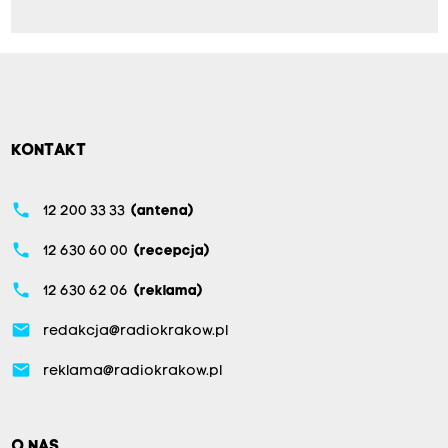
KONTAKT
phone
12 200 33 33
(antena)
phone
12 630 60 00
(recepcja)
phone
12 630 62 06
(reklama)
email
redakcja@radiokrakow.pl
email
reklama@radiokrakow.pl
O NAS