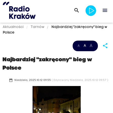
search
menu
Aktualności
Tarnów
Najbardziej "zakręcony" bieg w
Polsce
share
A
A
A
Najbardziej "zakręcony" bieg w
Polsce
date_range
Niedziela, 2025.10.12 09:55
( Edytowany Niedziela, 2025.10.12 09:57 )