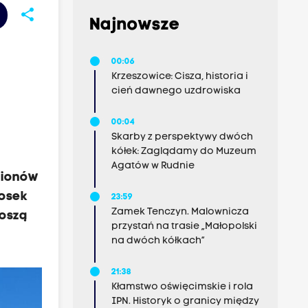
share
Najnowsze
00:06
Krzeszowice: Cisza, historia i
cień dawnego uzdrowiska
00:04
Skarby z perspektywy dwóch
kółek: Zaglądamy do Muzeum
Agatów w Rudnie
lionów
iosek
23:59
Zamek Tenczyn. Malownicza
noszą
przystań na trasie „Małopolski
na dwóch kółkach”
21:38
Kłamstwo oświęcimskie i rola
IPN. Historyk o granicy między