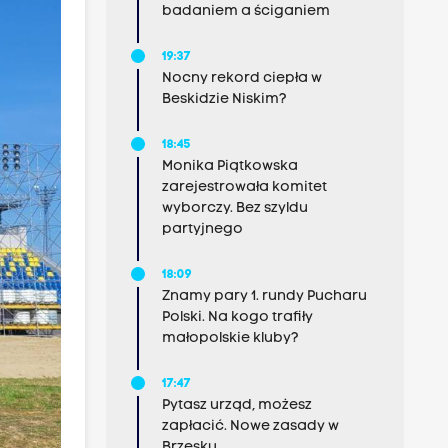
badaniem a ściganiem
19:37
Nocny rekord ciepła w
Beskidzie Niskim?
18:45
Monika Piątkowska
zarejestrowała komitet
wyborczy. Bez szyldu
partyjnego
18:09
Znamy pary 1. rundy Pucharu
Polski. Na kogo trafiły
małopolskie kluby?
17:47
Pytasz urząd, możesz
zapłacić. Nowe zasady w
Brzesku