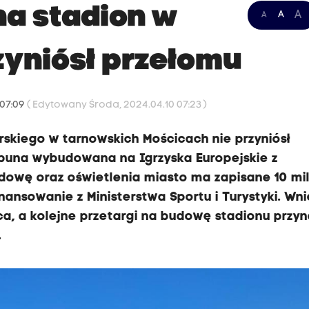
na stadion w
A
A
A
zyniósł przełomu
 07:09
( Edytowany Środa, 2024.04.10 07:23 )
rskiego w tarnowskich Mościcach nie przyniósł
rybuna wybudowana na Igrzyska Europejskie z
udowę oraz oświetlenia miasto ma zapisane 10 mi
inansowanie z Ministerstwa Sportu i Turystyki. Wn
ca, a kolejne przetargi na budowę stadionu przy
.