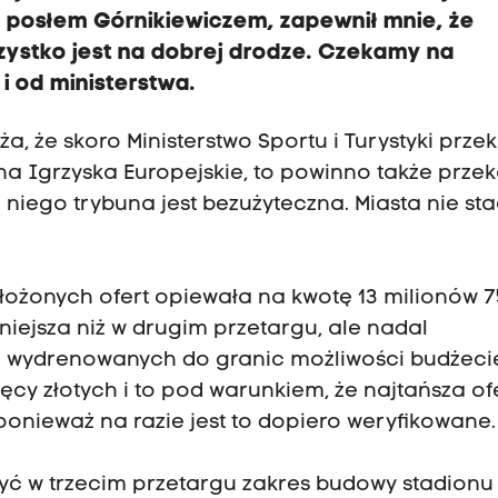
 posłem Górnikiewiczem, zapewnił mnie, że
zystko jest na dobrej drodze. Czekamy na
i od ministerstwa.
 że skoro Ministerstwo Sportu i Turystyki prze
na Igrzyska Europejskie, to powinno także prze
niego trybuna jest bezużyteczna. Miasta nie st
złożonych ofert opiewała na kwotę 13 milionów 
 mniejsza niż w drugim przetargu, ale nadal
a wydrenowanych do granic możliwości budżeci
ęcy złotych i to pod warunkiem, że najtańsza of
onieważ na razie jest to dopiero weryfikowane.
ć w trzecim przetargu zakres budowy stadionu