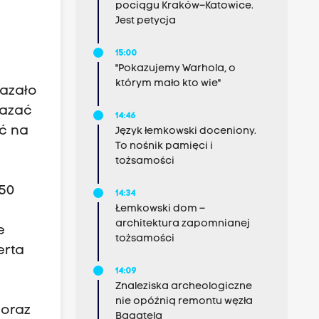
pociągu Kraków–Katowice.
Jest petycja
15:00
"Pokazujemy Warhola, o
którym mało kto wie"
kazało
kazać
14:46
ać na
Język łemkowski doceniony.
To nośnik pamięci i
tożsamości
750
14:34
Łemkowski dom –
architektura zapomnianej
e
tożsamości
erta
14:09
Znaleziska archeologiczne
nie opóźnią remontu węzła
 oraz
Bagatela