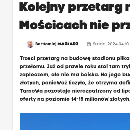
Kolejny przetarg 
Mościcach nie pr
date_range
Bartłomiej
MAZIARZ
Środa, 2024.04.10
Trzeci przetarg na budowę stadionu piłka
przełomu. Już od prawie roku stoi tam t
zapleczem, ale nie ma boiska. Na jego b
złotych, ponieważ liczyło, że otrzyma dof
Tarnowa pozostaje nierozpatrzony od lip
oferty na poziomie 14-15 milionów złotych