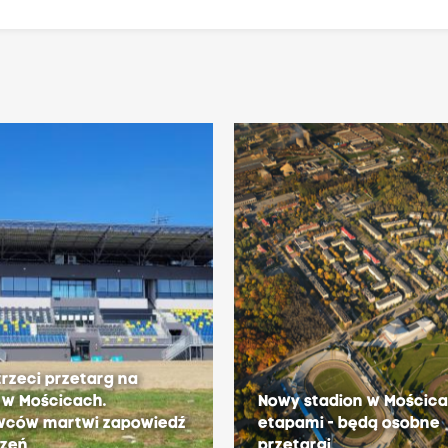
trzeci przetarg na
 w Mościcach.
Nowy stadion w Mościc
wców martwi zapowiedź
etapami - będą osobne
czeń
przetargi