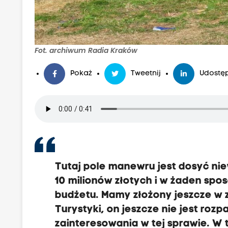
Fot. archiwum Radia Kraków
Pokaż
Tweetnij
Udostęp
Tutaj pole manewru jest dosyć ni
10 milionów złotych i w żaden spo
budżetu. Mamy złożony jeszcze w z
Turystyki, on jeszcze nie jest roz
zainteresowania w tej sprawie. W 