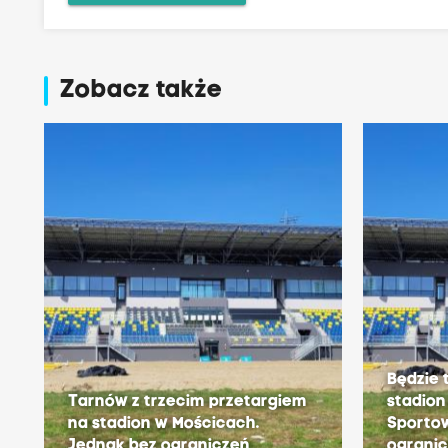
Zobacz także
Będzie 
Tarnów z trzecim przetargiem
stadion
na stadion w Mościcach.
Sporto
Jednak bez ograniczeń
ograni