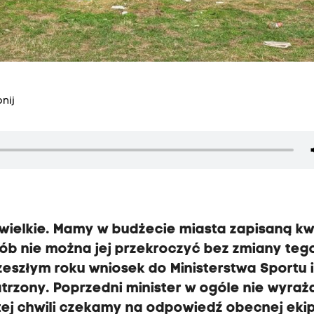
nij
ewielkie. Mamy w budżecie miasta zapisaną k
sób nie można jej przekroczyć bez zmiany teg
eszłym roku wniosek do Ministerstwa Sportu 
patrzony. Poprzedni minister w ogóle nie wyraż
tej chwili czekamy na odpowiedź obecnej eki