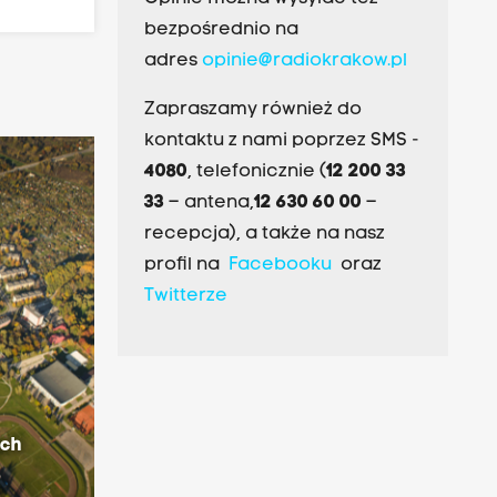
bezpośrednio na
adres
opinie@radiokrakow.pl
Zapraszamy również do
kontaktu z nami poprzez SMS -
4080
, telefonicznie (
12 200 33
33
– antena,
12 630 60 00
–
recepcja), a także na nasz
profil na
Facebooku
oraz
Twitterze
ach