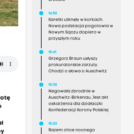
16:58
Karetki utknęły w korkach.
Nowa podstacja pogotowia w
Nowym Sączu dopiero w
przyszłym roku
15:41
Grzegorz Braun usłyszy
prokuratorskie zarzuty.
Chodzi o słowa o Auschwitz
15:30
Negowała zbrodnie w
wotę
Auschwitz-Birkenau. Jest akt
oskarżenia dla działaczki
o
Konfederacji Korony Polskiej
i
ał
15:23
Razem chce nocnego
py